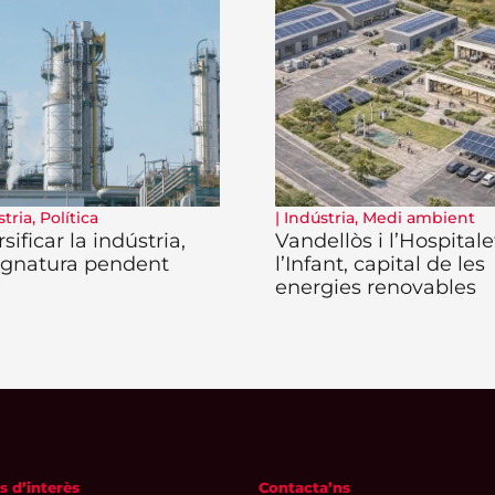
stria
,
Política
|
Indústria
,
Medi ambient
sificar la indústria,
Vandellòs i l’Hospitale
signatura pendent
l’Infant, capital de les
energies renovables
s d’interès
Contacta’ns