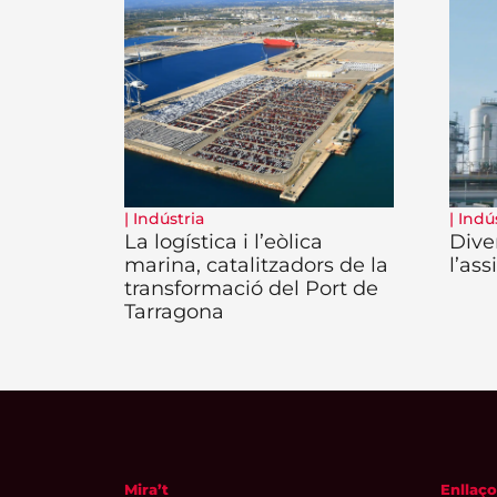
|
Indústria
|
Indú
La logística i l’eòlica
Diver
marina, catalitzadors de la
l’as
transformació del Port de
Tarragona
Mira’t
Enllaço