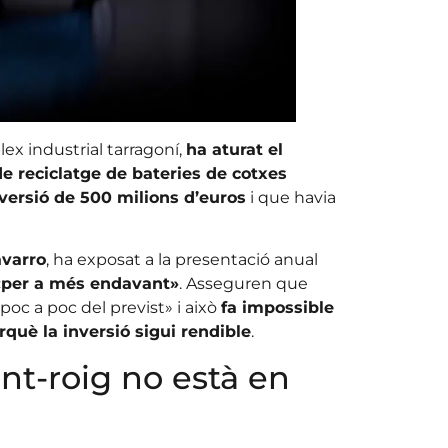
ex industrial tarragoní,
ha aturat el
e reciclatge de bateries de cotxes
versió de 500 milions d’euros
i que havia
avarro
, ha exposat a la presentació anual
 «per a més endavant»
. Asseguren que
poc a poc del previst» i això
fa impossible
què la inversió sigui rendible
.
nt-roig no està en