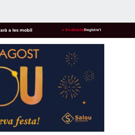
les mobilitzacions per defensar els cultius de la garrofa i l'
En directe
Registra't