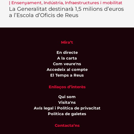
|
Ensenyament
,
Indústria
,
Infraestructures i mobilitat
La Generalitat destinarà 1,5 milions d’euros
a l’Escola d’Oficis de Reus
Mira’t
En directe
A la carta
Com veure'ns
Accedeix al compte
El Temps a Reus
Enllaços d’interès
Qui som
Visita'ns
Avís legal i Política de privacitat
Política de galetes
Contacta’ns