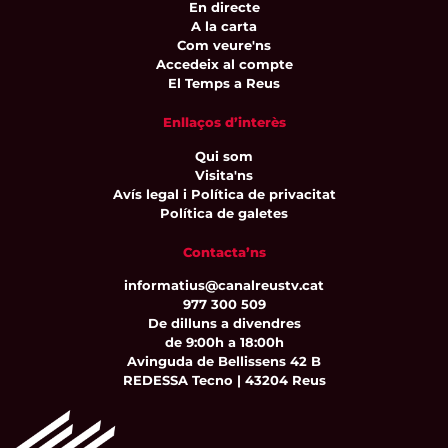
En directe
A la carta
Com veure'ns
Accedeix al compte
El Temps a Reus
Enllaços d’interès
Qui som
Visita'ns
Avís legal i Política de privacitat
Política de galetes
Contacta’ns
informatius@canalreustv.cat
977 300 509
De dilluns a divendres
de 9:00h a 18:00h
Avinguda de Bellissens 42 B
REDESSA Tecno | 43204 Reus