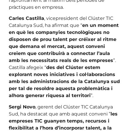
l’aprofitament al màxim dels períodes de
pràctiques en empresa.
Carles Castilla
, vicepresident del Clúster TIC
Catalunya Sud, ha afirmat que “
en un moment
en què les companyies tecnològiques no
disposen de prou talent per créixer al ritme
que demana el mercat, aquest conveni
creiem que contribuirà a connectar l’aula
amb les necessitats reals de les empreses
”.
Castilla afegeix “
des del Clúster estem
explorant noves iniciatives i col·laboracions
amb les administracions de la Catalunya sud
per tal de resoldre aquesta problemàtica i
alhora generar riquesa al territori
”.
Sergi Novo
, gerent del Clúster TIC Catalunya
Sud, ha destacat que amb aquest conveni ”
les
empreses TIC guanyen temps, recursos i
flexibilitat a l’hora d’incorporar talent, a la