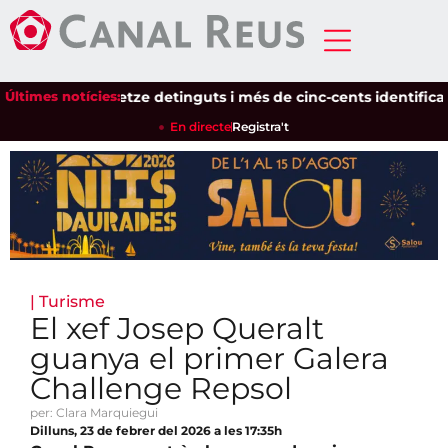
Últimes notícies:
Setze detinguts i més de cinc-cents identificats en
En directe
Registra't
|
Turisme
El xef Josep Queralt
guanya el primer Galera
Challenge Repsol
per: Clara Marquiegui
Dilluns, 23 de febrer del 2026 a les 17:35h