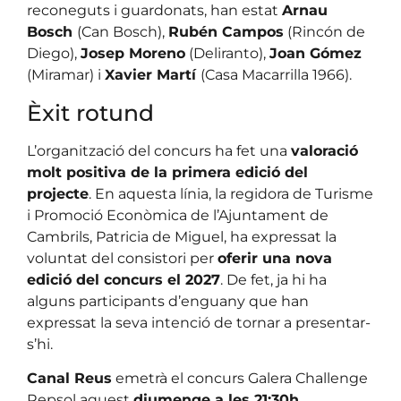
reconeguts i guardonats, han estat
Arnau
Bosch
(Can Bosch),
Rubén Campos
(Rincón de
Diego),
Josep Moreno
(Deliranto),
Joan Gómez
(Miramar) i
Xavier Martí
(Casa Macarrilla 1966).
Èxit rotund
L’organització del concurs ha fet una
valoració
molt positiva de la primera edició del
projecte
. En aquesta línia, la regidora de Turisme
i Promoció Econòmica de l’Ajuntament de
Cambrils, Patricia de Miguel, ha expressat la
voluntat del consistori per
oferir una nova
edició del concurs el 2027
. De fet, ja hi ha
alguns participants d’enguany que han
expressat la seva intenció de tornar a presentar-
s’hi.
Canal Reus
emetrà el concurs Galera Challenge
Repsol aquest
diumenge a les 21:30h
.