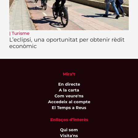
|
Turisme
L’eclipsi, una oportunitat per obtenir rèdit
econòmic
Mira’t
En directe
A la carta
Com veure'ns
Accedeix al compte
El Temps a Reus
Enllaços d’interès
Qui som
Visita'ns