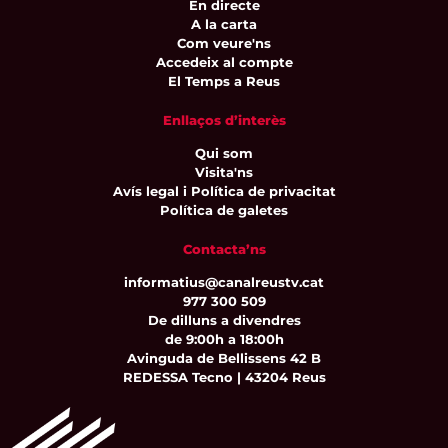
En directe
A la carta
Com veure'ns
Accedeix al compte
El Temps a Reus
Enllaços d’interès
Qui som
Visita'ns
Avís legal i Política de privacitat
Política de galetes
Contacta’ns
informatius@canalreustv.cat
977 300 509
De dilluns a divendres
de 9:00h a 18:00h
Avinguda de Bellissens 42 B
REDESSA Tecno | 43204 Reus