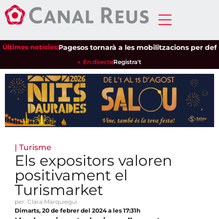
Últimes notícies:
Unió de Pagesos tornarà a les mobilitzacions per defensar 
En directe
Registra't
|
Turisme
Els expositors valoren
positivament el
Turismarket
per: Clara Marquiegui
Dimarts, 20 de febrer del 2024 a les 17:31h