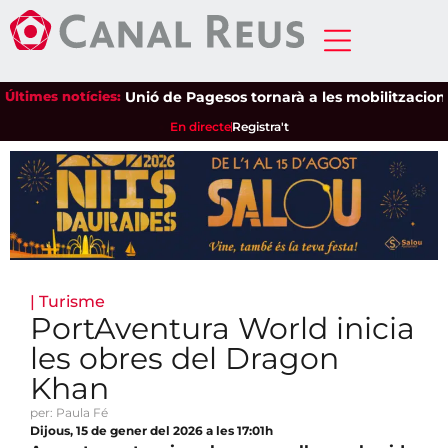
Últimes notícies:
Unió de Pagesos tornarà a les mobilitzacions per
En directe
Registra't
|
Turisme
PortAventura World inicia
les obres del Dragon
Khan
per: Paula Fé
Dijous, 15 de gener del 2026 a les 17:01h