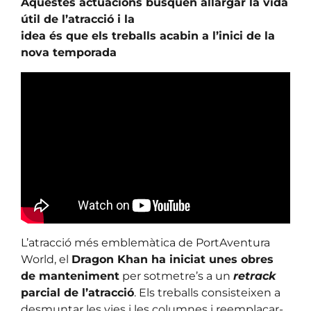
Aquestes actuacions busquen allargar la vida
útil de l’atracció i la
idea és que els treballs acabin a l’inici de la
nova temporada
L’atracció més emblemàtica de PortAventura
World, el
Dragon Khan ha iniciat unes obres
de manteniment
per sotmetre’s a un
retrack
parcial de l’atracció
. Els treballs consisteixen a
desmuntar les vies i les columnes i reemplaçar-