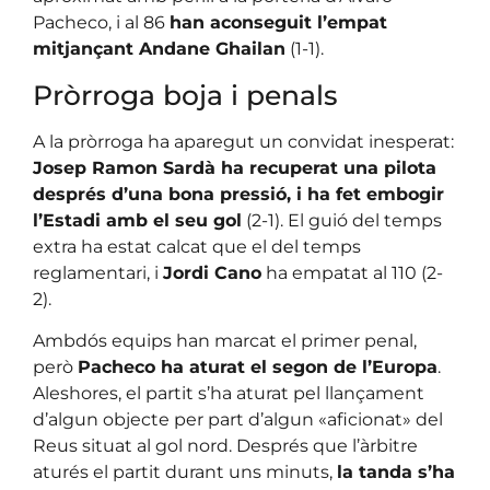
Pacheco, i al 86
han aconseguit l’empat
mitjançant Andane Ghailan
(1-1).
Pròrroga boja i penals
A la pròrroga ha aparegut un convidat inesperat:
Josep Ramon Sardà ha recuperat una pilota
després d’una bona pressió, i ha fet embogir
l’Estadi amb el seu gol
(2-1). El guió del temps
extra ha estat calcat que el del temps
reglamentari, i
Jordi Cano
ha empatat al 110 (2-
2).
Ambdós equips han marcat el primer penal,
però
Pacheco ha aturat el segon de l’Europa
.
Aleshores, el partit s’ha aturat pel llançament
d’algun objecte per part d’algun «aficionat» del
Reus situat al gol nord. Després que l’àrbitre
aturés el partit durant uns minuts,
la tanda s’ha