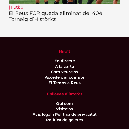
|
Futbol
El Reus FCR queda eliminat del 40è
Torneig d’Històrics
Mira’t
En directe
A la carta
Com veure'ns
Accedeix al compte
El Temps a Reus
Enllaços d’interès
Qui som
Visita'ns
Avís legal i Política de privacitat
Política de galetes