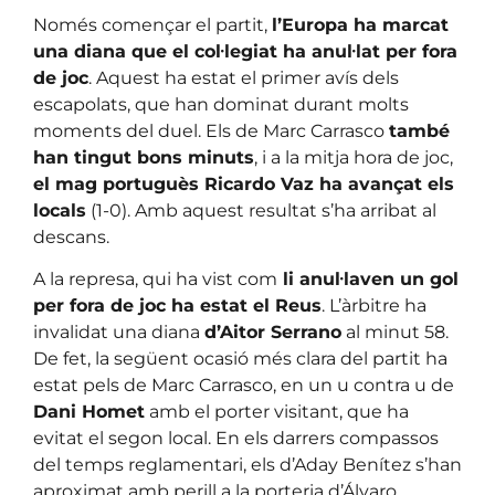
Només començar el partit,
l’Europa ha marcat
una diana que el col·legiat ha anul·lat per fora
de joc
. Aquest ha estat el primer avís dels
escapolats, que han dominat durant molts
moments del duel. Els de Marc Carrasco
també
han tingut bons minuts
, i a la mitja hora de joc,
el mag portuguès Ricardo Vaz ha avançat els
locals
(1-0). Amb aquest resultat s’ha arribat al
descans.
A la represa, qui ha vist com
li anul·laven un gol
per fora de joc ha estat el Reus
. L’àrbitre ha
invalidat una diana
d’Aitor Serrano
al minut 58.
De fet, la següent ocasió més clara del partit ha
estat pels de Marc Carrasco, en un u contra u de
Dani Homet
amb el porter visitant, que ha
evitat el segon local. En els darrers compassos
del temps reglamentari, els d’Aday Benítez s’han
aproximat amb perill a la porteria d’Álvaro