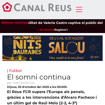
Últimes notícies:
La sensibilitat de Valeria Castro captiva el públic del Parc
En directe
Registra't
|
Futbol
El somni continua
per: Joel Gomis Cos
Dijous, 30 d'octubre del 2025 a les 00:00h
El Reus FCR supera l’Europa als penals,
gràcies a les intervencions d’Álvaro Pacheco i
un últim gol de Raúl Melo (2-2, 4-3*)