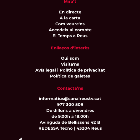
Mira’t
En directe
A la carta
Com veure'ns
Accedeix al compte
El Temps a Reus
Enllaços d’interès
Qui som
Visita'ns
Avís legal i Política de privacitat
Política de galetes
Contacta’ns
informatius@canalreustv.cat
977 300 509
De dilluns a divendres
de 9:00h a 18:00h
Avinguda de Bellissens 42 B
REDESSA Tecno | 43204 Reus