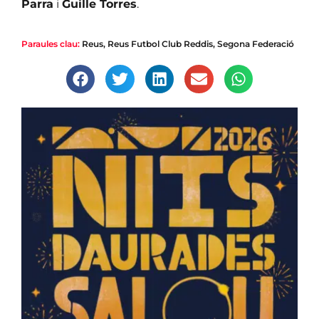
Parra
i
Guille Torres
.
Paraules clau:
Reus
,
Reus Futbol Club Reddis
,
Segona Federació