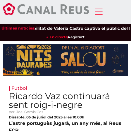
Últimes notícies:
La sensibilitat de Valeria Castro captiva el públic del Parc
En directe
Registra't
|
Futbol
Ricardo Vaz continuarà
sent roig-i-negre
per: Joel Gomis Cos
Dissabte, 05 de juliol del 2025 a les 10:00h
L’astre portuguès jugarà, un any més, al Reus
FCR