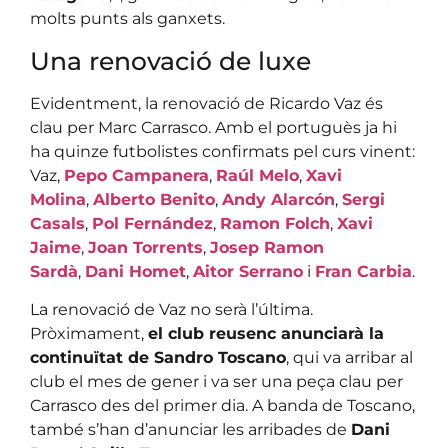
molts punts als ganxets.
Una renovació de luxe
Evidentment, la renovació de Ricardo Vaz és
clau per Marc Carrasco. Amb el portuguès ja hi
ha quinze futbolistes confirmats pel curs vinent:
Vaz,
Pepo Campanera
,
Raúl Melo
,
Xavi
Molina
,
Alberto Benito
,
Andy Alarcón
,
Sergi
Casals
,
Pol Fernández
,
Ramon Folch
,
Xavi
Jaime
,
Joan Torrents
,
Josep Ramon
Sardà
,
Dani Homet
,
Aitor Serrano
i
Fran Carbia
.
La renovació de Vaz no serà l’última.
Pròximament,
el club reusenc anunciarà la
continuïtat de Sandro Toscano
, qui va arribar al
club el mes de gener i va ser una peça clau per
Carrasco des del primer dia. A banda de Toscano,
també s’han d’anunciar les arribades de
Dani