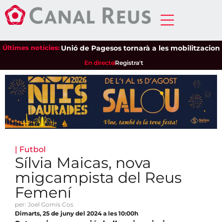
Últimes notícies:
Unió de Pagesos tornarà a les mobilitzacions per 
En directe
Registra't
|
Futbol
Sílvia Maicas, nova
migcampista del Reus
Femení
per: Joel Gomis Cos
Dimarts, 25 de juny del 2024 a les 10:00h