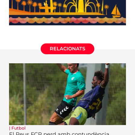
RELACIONATS
|
Futbol
El Reus FCR perd amb contundència