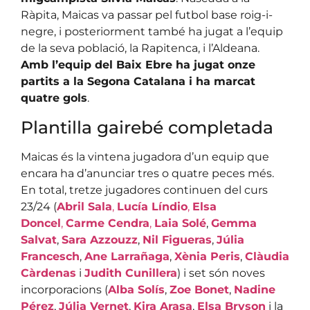
Ràpita, Maicas va passar pel futbol base roig-i-
negre, i posteriorment també ha jugat a l’equip
de la seva població, la Rapitenca, i l’Aldeana.
Amb l’equip del Baix Ebre ha jugat onze
partits a la Segona Catalana i ha marcat
quatre gols
.
Plantilla gairebé completada
Maicas és la vintena jugadora d’un equip que
encara ha d’anunciar tres o quatre peces més.
En total, tretze jugadores continuen del curs
23/24 (
Abril Sala
,
Lucía Líndio
,
Elsa
Doncel
,
Carme Cendra
,
Laia Solé
,
Gemma
Salvat
,
Sara Azzouzz
,
Nil Figueras
,
Júlia
Francesch
,
Ane Larrañaga
,
Xènia Peris
,
Clàudia
Càrdenas
i
Judith Cunillera
) i set són noves
incorporacions (
Alba Solís
,
Zoe Bonet
,
Nadine
Pérez
,
Júlia Vernet
,
Kira Arasa
,
Elsa Bryson
i la