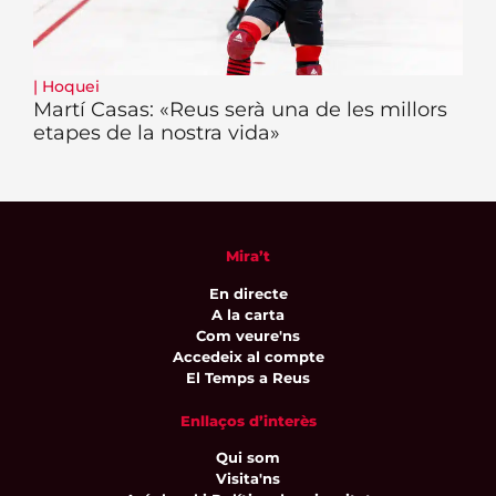
|
Hoquei
Martí Casas: «Reus serà una de les millors
etapes de la nostra vida»
Mira’t
En directe
A la carta
Com veure'ns
Accedeix al compte
El Temps a Reus
Enllaços d’interès
Qui som
Visita'ns