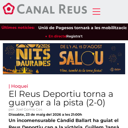
Últimes notícies:
Unió de Pagesos tornarà a les mobilitzacions per 
En directe
Registra't
|
Hoquei
El Reus Deportiu torna a
guanyar a la pista (2-0)
per: Joel Gomis Cos
Dissabte, 23 de maig del 2026 a les 21:00h
Un incomensurable Càndid Ballart ha guiat el
Reus Deportiu cap a la victòria. Guillem Jansà