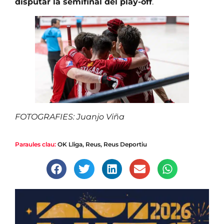
disputar la semifinal del play-off
.
FOTOGRAFIES: Juanjo Viña
Paraules clau:
OK Lliga
,
Reus
,
Reus Deportiu