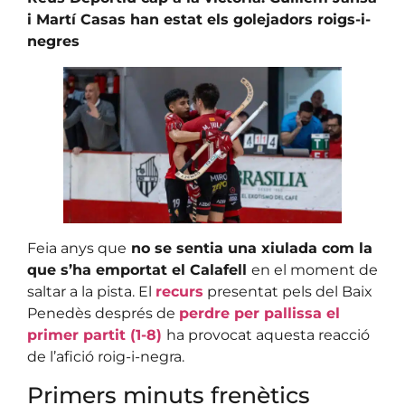
i Martí Casas han estat els golejadors roigs-i-
negres
Feia anys que
no se sentia una xiulada com la
que s’ha emportat el Calafell
en el moment de
saltar a la pista. El
recurs
presentat pels del Baix
Penedès després de
perdre per pallissa el
primer partit (1-8)
ha provocat aquesta reacció
de l’afició roig-i-negra.
Primers minuts frenètics