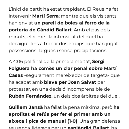
L’inici de partit ha estat trepidant. El Reus ha fet
intervenir
Martí Serra
; mentre que els visitants
han enviat
un parell de boles al ferro de la
porteria de Càndid Ballart
. Amb el pas dels
minuts, el ritme i la intensitat del duel ha
decaigut fins a trobar dos equips que han jugat
possessions llargues i sense precipitacions.
A 4:06 pel final de la primera meitat,
Sergi
Folguera ha comès un clar penal sobre Martí
Casas
-segurament mereixedor de targeta- que
ha acabat amb
blava per Joan Salvat
per
protestar, en una decisió incomprensible de
Rubén Fernández
, un dels dos àrbitres del duel.
Guillem Jansà
ha fallat la pena màxima, però
ha
aprofitat el refús per fer el primer amb un
aixeca i pica de manual (1-0)
. Una gran defensa
reusenca, liderada per un
esplèndid Ballart
, ha