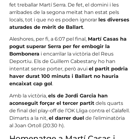
fet treballar Martí Serra. De fet, el domini i les
arribades de la segona meitat han estat pels
locals, tot i que no es poden ignorar
les diverses
aturades de mèrit de Ballart
.
Aleshores, per fi, a 6:07 pel final,
Martí Casas ha
pogut superar Serra per fer embogir la
Bombonera
i encarrilar la victòria del Reus
Deportiu. Els de Guillem Cabestany ho han
intentat sense porter, però avui
el partit podria
haver durat 100 minuts i Ballart no hauria
encaixat cap gol
.
Amb la victòria,
els de Jordi Garcia han
aconseguit forçar el tercer partit
dels quarts
de final del play-off de l’OK Lliga contra el Calafell.
Dimarts a la nit,
el darrer duel
de l’eliminatòria
al Joan Ortoll (20:30 h).
Homenatge a Martí Casas i