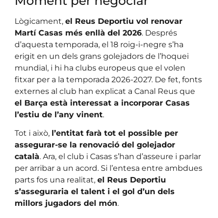
Moment per negociar
Lògicament,
el Reus Deportiu vol renovar
Martí Casas més enllà del 2026
. Després
d’aquesta temporada, el 18 roig-i-negre s’ha
erigit en un dels grans golejadors de l’hoquei
mundial, i hi ha clubs europeus que el volen
fitxar per a la temporada 2026-2027. De fet, fonts
externes al club han explicat a Canal Reus que
el Barça està interessat a incorporar Casas
l’estiu de l’any vinent
.
Tot i això,
l’entitat farà tot el possible per
assegurar-se la renovació del golejador
català
. Ara, el club i Casas s’han d’asseure i parlar
per arribar a un acord. Si l’entesa entre ambdues
parts fos una realitat,
el Reus Deportiu
s’asseguraria el talent i el gol d’un dels
millors jugadors del món
.
|
Esports