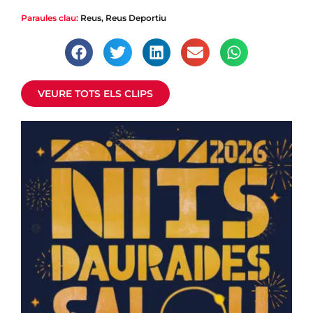
Paraules clau:
Reus
,
Reus Deportiu
El Reus Deportiu vol renovar Martí Casas
El mataroní té contracte fins al 2026, però el club li vol
ampliar
VEURE TOTS ELS CLIPS