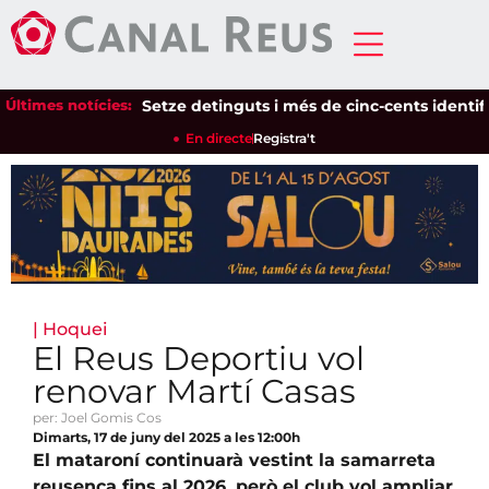
Últimes notícies:
Setze detinguts i més de cinc-cents identificats
En directe
Registra't
|
Hoquei
El Reus Deportiu vol
renovar Martí Casas
per: Joel Gomis Cos
Dimarts, 17 de juny del 2025 a les 12:00h
El mataroní continuarà vestint la samarreta
reusenca fins al 2026, però el club vol ampliar