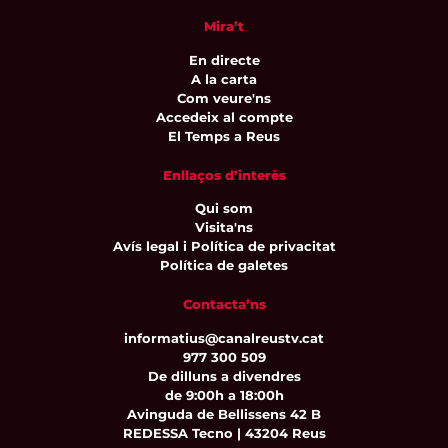
Mira’t
En directe
A la carta
Com veure'ns
Accedeix al compte
El Temps a Reus
Enllaços d’interès
Qui som
Visita'ns
Avís legal i Política de privacitat
Política de galetes
Contacta’ns
informatius@canalreustv.cat
977 300 509
De dilluns a divendres
de 9:00h a 18:00h
Avinguda de Bellissens 42 B
REDESSA Tecno | 43204 Reus