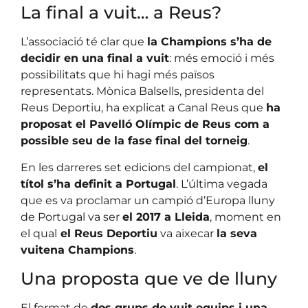
La final a vuit… a Reus?
L’associació té clar que
la Champions s’ha de
decidir en una final a vuit
: més emoció i més
possibilitats que hi hagi més països
representats. Mònica Balsells, presidenta del
Reus Deportiu, ha explicat a Canal Reus que
ha
proposat el Pavelló Olímpic de Reus com a
possible seu de la fase final del torneig
.
En les darreres set edicions del campionat,
el
títol s’ha definit a Portugal
. L’última vegada
que es va proclamar un campió d’Europa lluny
de Portugal va ser
el 2017 a Lleida
, moment en
el qual
el Reus Deportiu
va aixecar
la seva
vuitena Champions
.
Una proposta que ve de lluny
El format de
dos grups de vuit equips i una