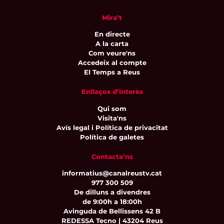
Mira’t
En directe
A la carta
Com veure'ns
Accedeix al compte
El Temps a Reus
Enllaços d’interès
Qui som
Visita'ns
Avís legal i Política de privacitat
Política de galetes
Contacta’ns
informatius@canalreustv.cat
977 300 509
De dilluns a divendres
de 9:00h a 18:00h
Avinguda de Bellissens 42 B
REDESSA Tecno | 43204 Reus