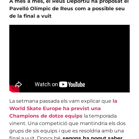
A més a més, el Reus Deportiu ha proposat el
Pavelló Olímpic de Reus com a possible seu
de la final a vuit
La setmana passada els vam explicar que
la
World Skate Europe ha previst una
Champions de dotze equips
la temporada
vinent. Una competició que mantindria els dos
grups de sis equips i que es resoldria amb una
final a vuit. Doncs bé,
segons ha pogut saber