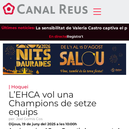
Últimes notícies:
La sensibilitat de Valeria Castro captiva el públic
En directe
Registra't
|
Hoquei
L’EHCA vol una
Champions de setze
equips
per: Joel Gomis Cos
Dijous, 19 de juny del 2025 a les 10:00h