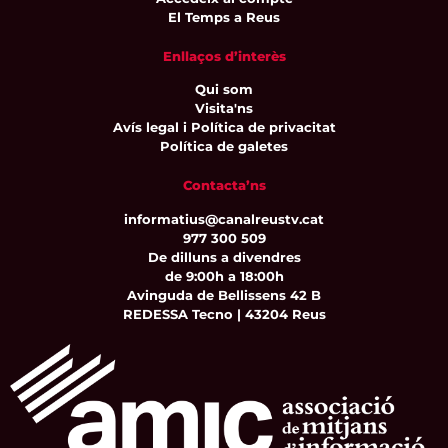
El Temps a Reus
Enllaços d’interès
Qui som
Visita'ns
Avís legal i Política de privacitat
Política de galetes
Contacta’ns
informatius@canalreustv.cat
977 300 509
De dilluns a divendres
de 9:00h a 18:00h
Avinguda de Bellissens 42 B
REDESSA Tecno | 43204 Reus