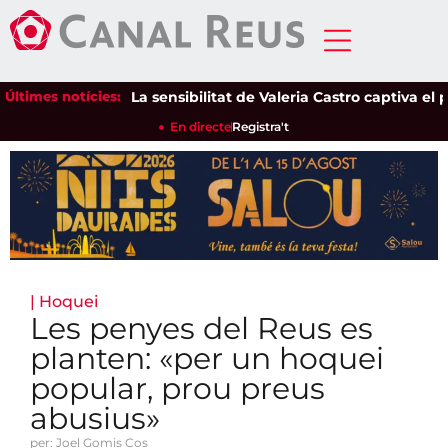
Últimes notícies:
La sensibilitat de Valeria Castro captiva el públ
En directe
Registra't
|
Hoquei
Les penyes del Reus es
planten: «per un hoquei
popular, prou preus
abusius»
per: Joel Gomis Cos