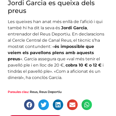
Jordi Garcia es queixa dels
preus
Les queixes han anat més enllà de l’afició i qui
també hi ha dit la seva és
Jordi Garcia
,
entrenador del Reus Deportiu. En declaracions
al Cercle Central de Canal Reus, el tècnic s’ha
mostrat contundent: «
és impossible que
veiem els pavellons plens amb aquests
preus
«. Garcia assegura que «val més tenir el
pavelló ple i en lloc de 20 €,
cobra 10 € o 12 €
i
tindràs el pavelló ple». «Com a aficionat és un
dineral», ha conclòs Garcia.
|
Esports
Malestar pels abusius preus de les
Paraules clau:
Reus
,
Reus Deportiu
entrades de la Supercopa
Les penyes d’animació del Reus Deportiu no assistiran al
torneig