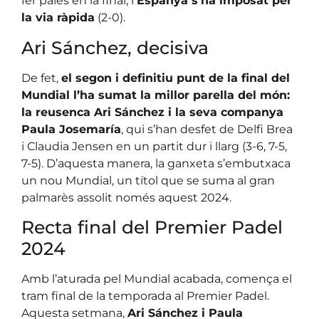
fer palès en la final, i
Espanya s’ha imposat per
la via ràpida
(2-0).
Ari Sánchez, decisiva
De fet,
el segon i definitiu punt de la final del
Mundial l’ha sumat la millor parella del món:
la reusenca Ari Sánchez i la seva companya
Paula Josemaría
, qui s’han desfet de Delfi Brea
i Claudia Jensen en un partit dur i llarg (3-6, 7-5,
7-5). D’aquesta manera, la ganxeta s’embutxaca
un nou Mundial, un títol que se suma al gran
palmarès assolit només aquest 2024.
Recta final del Premier Padel
2024
Amb l’aturada pel Mundial acabada, comença el
tram final de la temporada al Premier Padel.
Aquesta setmana,
Ari Sánchez i Paula