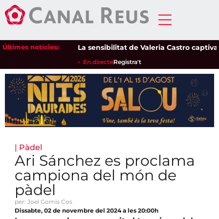
Últimes notícies:
La sensibilitat de Valeria Castro captiva el 
En directe
Registra't
|
Pàdel
Ari Sánchez es proclama
campiona del món de
pàdel
per: Joel Gomis Cos
Dissabte, 02 de novembre del 2024 a les 20:00h