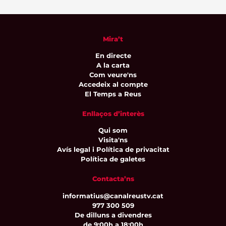
Mira’t
En directe
A la carta
Com veure'ns
Accedeix al compte
El Temps a Reus
Enllaços d’interès
Qui som
Visita'ns
Avís legal i Política de privacitat
Política de galetes
Contacta’ns
informatius@canalreustv.cat
977 300 509
De dilluns a divendres
de 9:00h a 18:00h