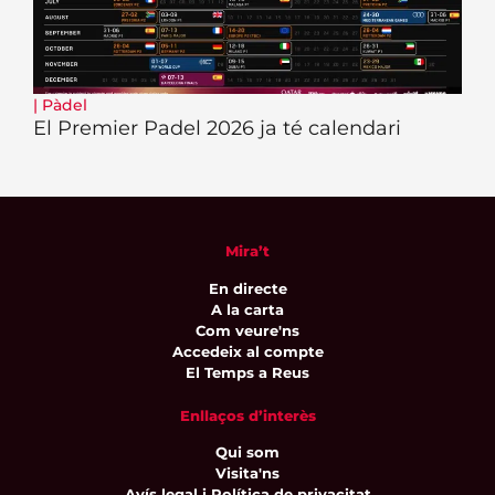
|
Pàdel
El Premier Padel 2026 ja té calendari
Mira’t
En directe
A la carta
Com veure'ns
Accedeix al compte
El Temps a Reus
Enllaços d’interès
Qui som
Visita'ns
Avís legal i Política de privacitat