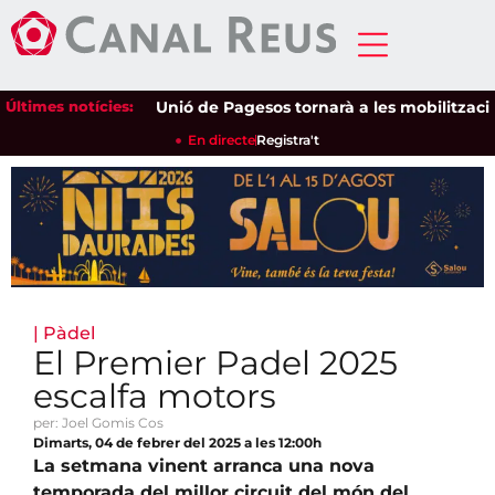
Últimes notícies:
Unió de Pagesos tornarà a les mobilitzacions p
En directe
Registra't
|
Pàdel
El Premier Padel 2025
escalfa motors
per: Joel Gomis Cos
Dimarts, 04 de febrer del 2025 a les 12:00h
La setmana vinent arranca una nova
temporada del millor circuit del món del