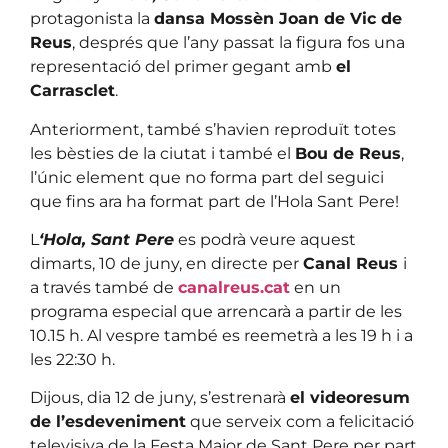
protagonista la
dansa Mossèn Joan de Vic de
Reus
, després que l’any passat la figura
fos una
representació del primer gegant amb
el
Carrasclet
.
Anteriorment, també s’havien reproduït totes
les bèsties de la ciutat i també el
Bou de Reus
,
l’únic element que no forma part del seguici
que fins ara ha format part de l’Hola Sant Pere!
L
‘Hola, Sant Pere
es podrà veure aquest
dimarts, 10 de juny, en directe per
Canal Reus
i
a través també de
canalreus.cat
en un
programa especial que arrencarà a partir de les
10.15 h. Al vespre també es reemetrà a les 19 h i a
les 22:30 h.
Dijous, dia 12 de juny, s’estrenarà
el videoresum
de l’esdeveniment
que serveix com a felicitació
televisiva de la Festa Major de Sant Pere per part