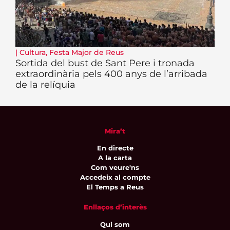
|
Cultura
,
Festa Major de Reus
Sortida del bust de Sant Pere i tronada
extraordinària pels 400 anys de l’arribada
de la relíquia
Mira’t
En directe
A la carta
Com veure'ns
Accedeix al compte
El Temps a Reus
Enllaços d’interès
Qui som