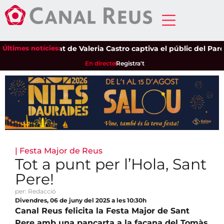
La sensibilitat de Valeria Castro captiva el públic del Parc del
Últimes notícies:
En directe
Registra't
|
Festa Major de Reus
Tot a punt per l’Hola, Sant
Pere!
per: Redacció
Divendres, 06 de juny del 2025 a les 10:30h
Canal Reus felicita la Festa Major de Sant
Pere amb una pancarta a la façana del Tomàs