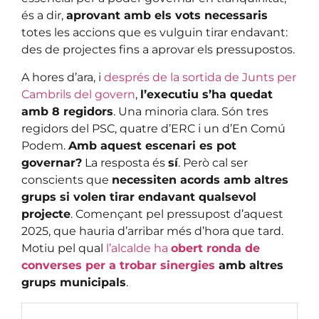
és a dir,
aprovant amb els vots necessaris
totes les accions que es vulguin tirar endavant:
des de projectes fins a aprovar els pressupostos.
A hores d’ara, i
després de la sortida de Junts per
Cambrils del govern
,
l’executiu s’ha quedat
amb 8 regidors
. Una minoria clara. Són tres
regidors del PSC, quatre d’ERC i un d’En Comú
Podem.
Amb aquest escenari es pot
governar?
La resposta és
sí
. Però cal ser
conscients que
necessiten acords amb altres
grups si volen tirar endavant qualsevol
projecte
. Començant pel pressupost d’aquest
2025, que hauria d’arribar més d’hora que tard.
Motiu pel qual
l’alcalde ha
obert ronda de
converses per a trobar sinergies
amb altres
grups municipals
.