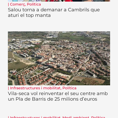
|
Comerç
,
Política
Salou torna a demanar a Cambrils que
aturi el top manta
|
Infraestructures i mobilitat
,
Política
Vila-seca vol reinventar el seu centre amb
un Pla de Barris de 25 milions d’euros
|
Infraestructures i mobilitat
,
Medi ambient
,
Política