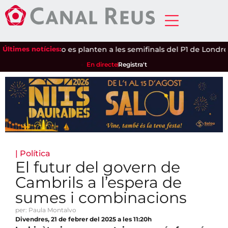
ndrea Ustero es planten a les semifinals del P1 de Londres
Últimes notícies:
|
Ca
En directe
Registra't
|
Política
El futur del govern de
Cambrils a l’espera de
sumes i combinacions
per: Paula Montalvo
Divendres, 21 de febrer del 2025 a les 11:20h