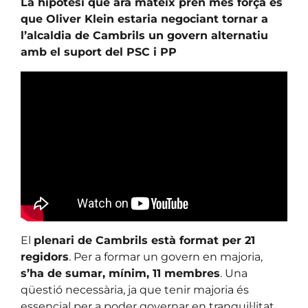
La hipòtesi que ara mateix pren més força és
que Oliver Klein estaria negociant tornar a
l’alcaldia de Cambrils un govern alternatiu
amb el suport del PSC i PP
El
plenari de Cambrils està format per 21
regidors
. Per a formar un govern en majoria,
s’ha de sumar, mínim, 11 membres
. Una
qüestió necessària, ja que tenir majoria és
essencial per a poder governar en tranquil·litat,