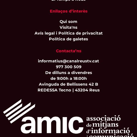
Enllaços d’interès
Qui som
Visita'ns
Avís legal i Política de privacitat
Política de galetes
Contacta’ns
informatius@canalreustv.cat
977 300 509
De dilluns a divendres
de 9:00h a 18:00h
Avinguda de Bellissens 42 B
REDESSA Tecno | 43204 Reus