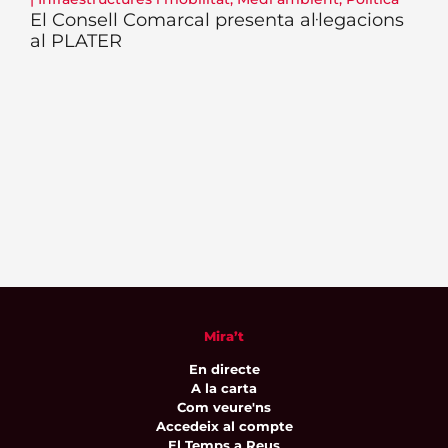
El Consell Comarcal presenta al·legacions
al PLATER
Mira’t
En directe
A la carta
Com veure'ns
Accedeix al compte
El Temps a Reus