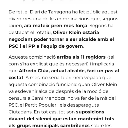
De fet, el Diari de Tarragona ha fet públic aquest
divendres una de les combinacions que, segons
diuen,
ara mateix pren més força
. Segons ha
destapat el rotatiu,
Oliver Klein estaria
negociant poder tornar a ser alcalde amb el
PSC i el PP a l’equip de govern
.
Aquesta combinació
arriba als 11 regidors
(tal
com s’ha explicat que és necessari) i implicaria
que
Alfredo Clúa, actual alcalde, faci un pas al
costat
. A més, no seria la primera vegada que
aquesta combinació funciona: quan Oliver Klein
va esdevenir alcalde després de la moció de
censura a Camí Mendoza, ho va fer de la mà del
PSC, el Partit Popular i els desapareguts
Ciutadans. En tot cas, tot son
suposicions
davant del silenci que estan mantenint tots
els grups municipals cambrilencs
sobre les