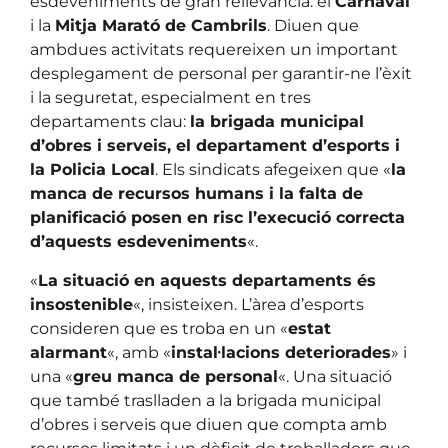
esdeveniments de gran rellevància: el
Carnaval
i la
Mitja Marató de Cambrils
. Diuen que
ambdues activitats requereixen un important
desplegament de personal per garantir-ne l’èxit
i la seguretat, especialment en tres
departaments clau:
la brigada municipal
d’obres i serveis, el departament d’esports i
la Policia Local
. Els sindicats afegeixen que «
la
manca de recursos humans i la falta de
planificació posen en risc l’execució correcta
d’aquests esdeveniments
«.
«
La situació en aquests departaments és
insostenible
«, insisteixen. L’àrea d’esports
consideren que es troba en un «
estat
alarmant
«, amb «
instal·lacions deteriorades
» i
una «
greu manca de personal
«. Una situació
que també traslladen a la brigada municipal
d’obres i serveis que diuen que compta amb