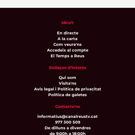
Mira’t
En directe
A la carta
Com veure'ns
Accedeix al compte
El Temps a Reus
Enllaços d’interès
Qui som
Visita'ns
Avís legal i Política de privacitat
Política de galetes
Contacta’ns
informatius@canalreustv.cat
977 300 509
De dilluns a divendres
de 9:00h a 18:00h