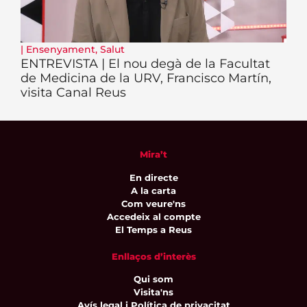
|
Ensenyament
,
Salut
ENTREVISTA | El nou degà de la Facultat
de Medicina de la URV, Francisco Martín,
visita Canal Reus
Mira’t
En directe
A la carta
Com veure'ns
Accedeix al compte
El Temps a Reus
Enllaços d’interès
Qui som
Visita'ns
Avís legal i Política de privacitat