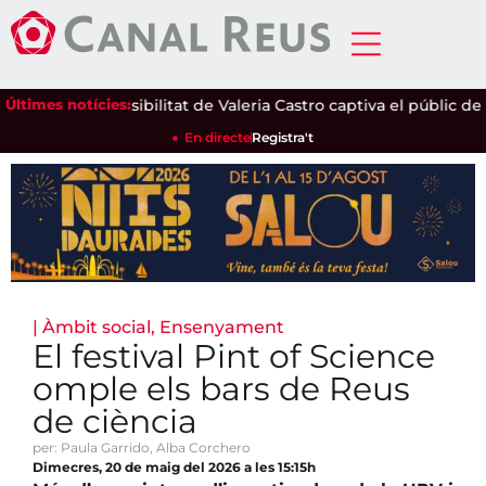
secà
Últimes notícies:
|
La sensibilitat de Valeria Castro captiva el públic del Par
En directe
Registra't
|
Àmbit social
,
Ensenyament
El festival Pint of Science
omple els bars de Reus
de ciència
per: Paula Garrido, Alba Corchero
Dimecres, 20 de maig del 2026 a les 15:15h