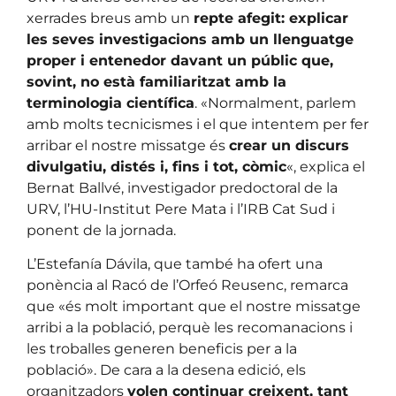
xerrades breus amb un
repte afegit: explicar
les seves investigacions amb un llenguatge
proper i entenedor davant un públic que,
sovint, no està familiaritzat amb la
terminologia científica
. «Normalment, parlem
amb molts tecnicismes i el que intentem per fer
arribar el nostre missatge és
crear un discurs
divulgatiu, distés i, fins i tot, còmic
«, explica el
Bernat Ballvé, investigador predoctoral de la
URV, l’HU-Institut Pere Mata i l’IRB Cat Sud i
ponent de la jornada.
L’Estefanía Dávila, que també ha ofert una
ponència al Racó de l’Orfeó Reusenc, remarca
que «és molt important que el nostre missatge
arribi a la població, perquè les recomanacions i
les troballes generen beneficis per a la
població». De cara a la desena edició, els
organitzadors
volen continuar creixent, tant