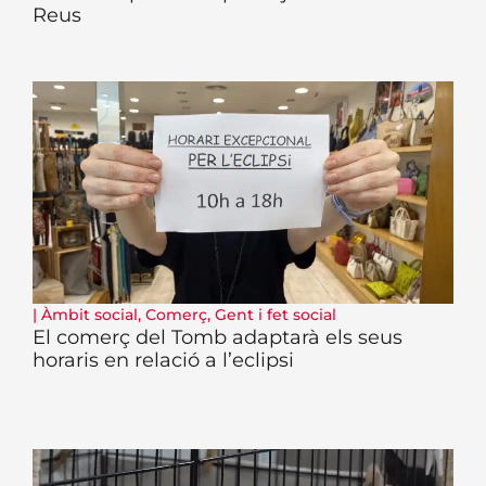
Reus
|
Àmbit social
,
Comerç
,
Gent i fet social
El comerç del Tomb adaptarà els seus
horaris en relació a l’eclipsi