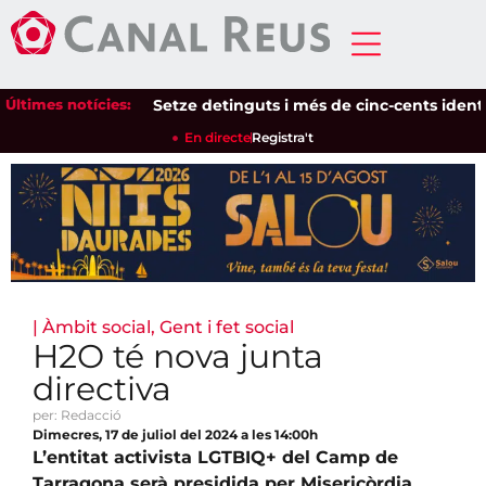
Últimes notícies:
Setze detinguts i més de cinc-cents identifica
En directe
Registra't
|
Àmbit social
,
Gent i fet social
H2O té nova junta
directiva
per: Redacció
Dimecres, 17 de juliol del 2024 a les 14:00h
L’entitat activista LGTBIQ+ del Camp de
Tarragona serà presidida per Misericòrdia