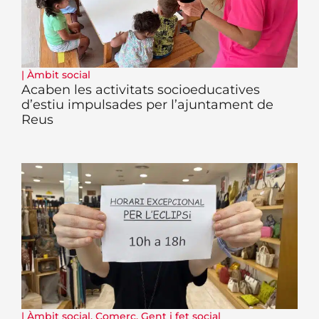
|
Àmbit social
Acaben les activitats socioeducatives
d’estiu impulsades per l’ajuntament de
Reus
|
Àmbit social
,
Comerç
,
Gent i fet social