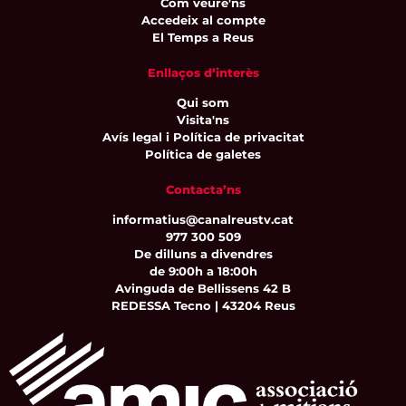
Com veure'ns
Accedeix al compte
El Temps a Reus
Enllaços d’interès
Qui som
Visita'ns
Avís legal i Política de privacitat
Política de galetes
Contacta’ns
informatius@canalreustv.cat
977 300 509
De dilluns a divendres
de 9:00h a 18:00h
Avinguda de Bellissens 42 B
REDESSA Tecno | 43204 Reus