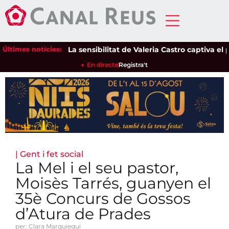
Últimes notícies:
La sensibilitat de Valeria Castro captiva el públ
En directe
Registra't
|
Gent i fet social
La Mel i el seu pastor,
Moisès Tarrés, guanyen el
35è Concurs de Gossos
d’Atura de Prades
per: Clara Marquiegui