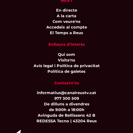
Mira’t
En directe
A la carta
Com veure'ns
Accedeix al compte
El Temps a Reus
Enllaços d’interès
Qui som
Visita'ns
Avís legal i Política de privacitat
Política de galetes
Contacta’ns
informatius@canalreustv.cat
977 300 509
De dilluns a divendres
de 9:00h a 18:00h
Avinguda de Bellissens 42 B
REDESSA Tecno | 43204 Reus