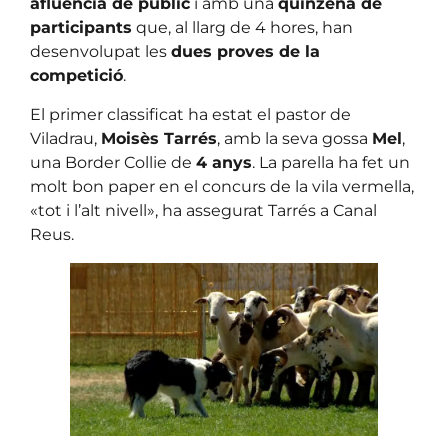
afluència de públic
i amb una
quinzena de
participants
que, al llarg de 4 hores, han
desenvolupat les
dues proves de la
competició
.
El primer classificat ha estat el pastor de
Viladrau,
Moisès Tarrés
, amb la seva gossa
Mel
,
una Border Collie de
4 anys
. La parella ha fet un
molt bon paper en el concurs de la vila vermella,
«tot i l’alt nivell», ha assegurat Tarrés a Canal
Reus.