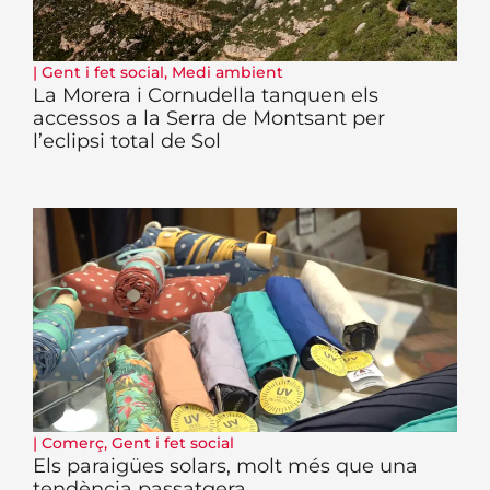
|
Gent i fet social
,
Medi ambient
La Morera i Cornudella tanquen els
accessos a la Serra de Montsant per
l’eclipsi total de Sol
|
Comerç
,
Gent i fet social
Els paraigües solars, molt més que una
tendència passatgera