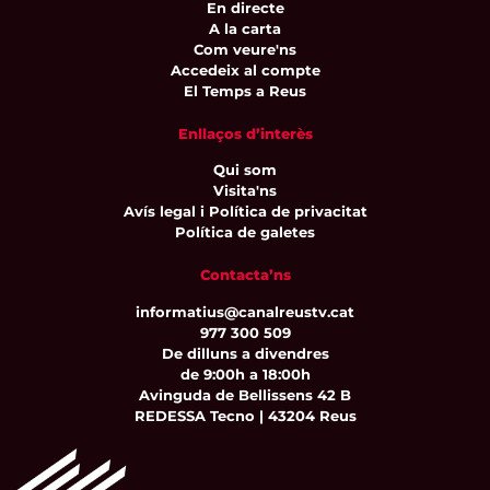
En directe
A la carta
Com veure'ns
Accedeix al compte
El Temps a Reus
Enllaços d’interès
Qui som
Visita'ns
Avís legal i Política de privacitat
Política de galetes
Contacta’ns
informatius@canalreustv.cat
977 300 509
De dilluns a divendres
de 9:00h a 18:00h
Avinguda de Bellissens 42 B
REDESSA Tecno | 43204 Reus