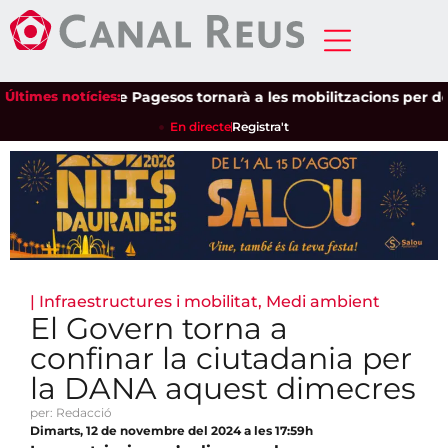
Últimes notícies:
Unió de Pagesos tornarà a les mobilitzacions per defensar
En directe
Registra't
|
Infraestructures i mobilitat
,
Medi ambient
El Govern torna a
confinar la ciutadania per
la DANA aquest dimecres
per: Redacció
Dimarts, 12 de novembre del 2024 a les 17:59h