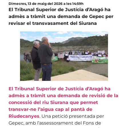
Dimecres, 13 de maig del 2026 a les 14:59h
El Tribunal Superior de Justícia d’Aragó ha
admès a tràmit una demanda de Gepec per
revisar el transvasament del Siurana
El Tribunal Superior de Justícia d’Aragó ha
admès a tràmit una demanda de revisió de la
concessió del riu Siurana que permet
transvar-ne l’aigua cap al pantà de
Riudecanyes
. Una petició presentada per
Gepec, amb l’assessorament del Fons de