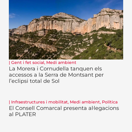
|
Gent i fet social
,
Medi ambient
La Morera i Cornudella tanquen els
accessos a la Serra de Montsant per
l’eclipsi total de Sol
|
Infraestructures i mobilitat
,
Medi ambient
,
Política
El Consell Comarcal presenta al·legacions
al PLATER