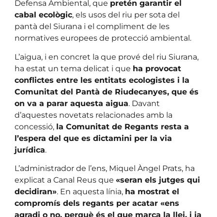
Defensa Ambiental, que
pretén garantir el
cabal ecològic
, els usos del riu per sota del
pantà del Siurana i el compliment de les
normatives europees de protecció ambiental.
L’aigua, i en concret la que prové del riu Siurana,
ha estat un tema delicat i que
ha provocat
conflictes entre les entitats ecologistes i la
Comunitat del Pantà de Riudecanyes, que és
on va a parar aquesta aigua
. Davant
d’aquestes novetats relacionades amb la
concessió,
la Comunitat de Regants resta a
l’espera del que es dictamini per la via
jurídica
.
L’administrador de l’ens, Miquel Àngel Prats, ha
explicat a Canal Reus que
«seran els jutges qui
decidiran»
. En aquesta línia,
ha mostrat el
compromís dels regants per acatar «ens
agradi o no, perquè és el que marca la llei, i ja