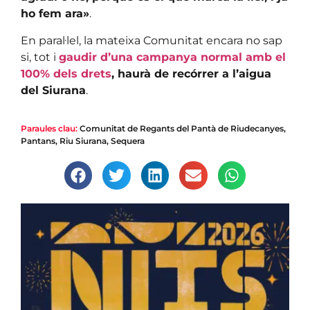
ho fem ara»
.
En paral·lel, la mateixa Comunitat encara no sap
si, tot i
gaudir d’una campanya normal amb el
100% dels drets
, haurà de recórrer a l’aigua
del Siurana
.
Paraules clau:
Comunitat de Regants del Pantà de Riudecanyes
,
Pantans
,
Riu Siurana
,
Sequera