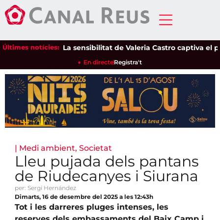
Últimes notícies:
La sensibilitat de Valeria Castro captiva el públ
En directe
Registra't
|
Medi ambient
,
Societat
Lleu pujada dels pantans
de Riudecanyes i Siurana
per: Sergi Hernández
Dimarts, 16 de desembre del 2025 a les 12:43h
Tot i les darreres pluges intenses, les
reserves dels embassaments del Baix Camp i