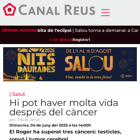
Últimes notícies:
Reus, a l'òrbita de l'eclipsi
|
Salou torna a demanar a Cambril
En directe
Registra't
|
Salut
Hi pot haver molta vida
després del càncer
per: Paula Jansà
Dimecres, 04 de juny del 2025 a les 14:00h
El Roger ha superat tres càncers: testicles,
ronyó i tumor cerebral