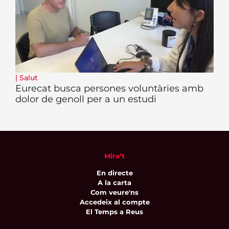
|
Salut
Eurecat busca persones voluntàries amb
dolor de genoll per a un estudi
Mira’t
En directe
A la carta
Com veure'ns
Accedeix al compte
El Temps a Reus