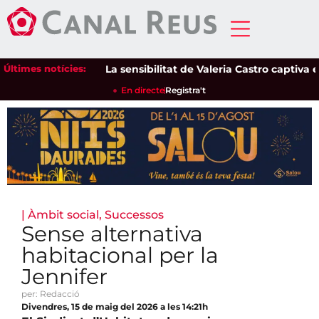
Últimes notícies:
La sensibilitat de Valeria Castro captiva el pú
En directe
Registra't
|
Àmbit social
,
Successos
Sense alternativa
habitacional per la
Jennifer
per: Redacció
Divendres, 15 de maig del 2026 a les 14:21h