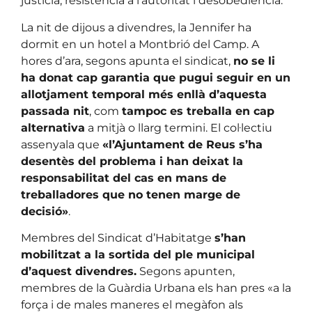
justícia, resistència a l’autoritat i desobediència.
La nit de dijous a divendres, la Jennifer ha
dormit en un hotel a Montbrió del Camp. A
hores d’ara, segons apunta el sindicat,
no se li
ha donat cap garantia que pugui seguir en un
allotjament temporal més enllà d’aquesta
passada nit
, com
tampoc es treballa en cap
alternativa
a mitjà o llarg termini. El col·lectiu
assenyala que
«l’Ajuntament de Reus s’ha
desentès del problema i han deixat la
responsabilitat del cas en mans de
treballadores que no tenen marge de
decisió»
.
Membres del Sindicat d’Habitatge
s’han
mobilitzat a la sortida del ple municipal
d’aquest divendres.
Segons apunten,
membres de la Guàrdia Urbana els han pres «a la
força i de males maneres el megàfon als