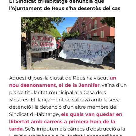
El Sindicat d’Habitatge denuncia que
l’Ajuntament de Reus s’ha desentès del cas
Aquest dijous, la ciutat de Reus ha viscut
un
nou desnonament, el de la Jennifer
, veïna d’un
pis de titularitat municipal a la Casa dels
Mestres. El llançament se saldava amb la seva
detenció i la detenció d’un altre membre del
Sindicat d’Habitatge,
els quals van quedar en
llibertat amb càrrecs a primera hora de la
tarda
. Se’ls imputen els càrrecs d’obstrucció a la