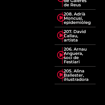
de Galeres
de Reus
208. Adrià
Moncusí,
epidemiòleg
207. David
Callau,
artista
206. Arnau
Anguera,
soci de
Festiari
205. Alina
Ballester,
il·lustradora