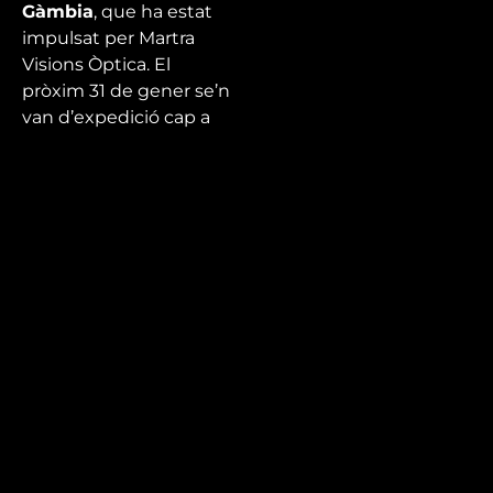
Gàmbia
, que ha estat
impulsat per Martra
Visions Òptica. El
pròxim 31 de gener se’n
van d’expedició cap a
Gàmbia per fer revisions
visuals al poblat per
ajudar-los a millorar la
seva qualitat visual.
Mira’t
En directe
A la carta
Com veure'ns
Accedeix al compte
El Temps a Reus