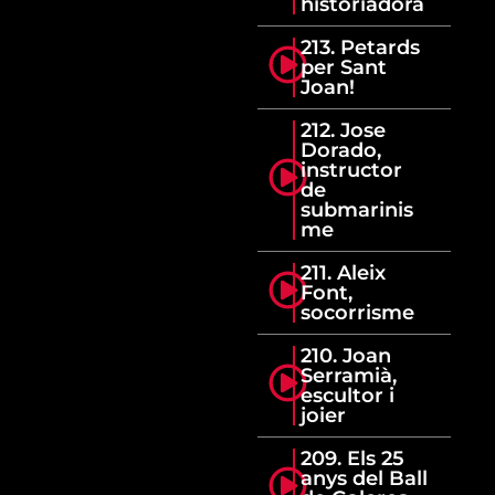
historiadora
213. Petards
per Sant
Joan!
212. Jose
Dorado,
instructor
de
submarinis
me
211. Aleix
Font,
socorrisme
210. Joan
Serramià,
escultor i
joier
209. Els 25
anys del Ball