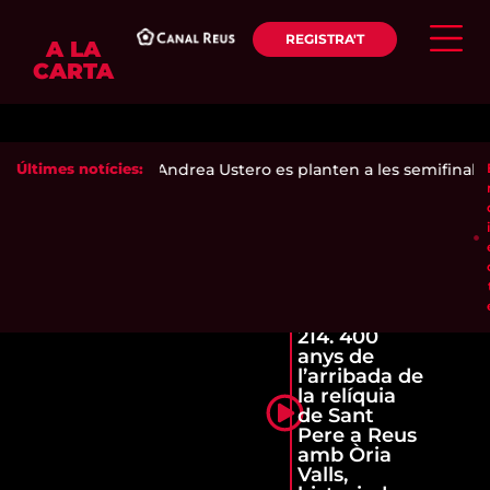
REGISTRA'T
A LA
CARTA
enca Ari Sánchez i Andrea Ustero es planten a les semifinals d
Últimes notícies:
214. 400
anys de
l’arribada de
la relíquia
de Sant
Pere a Reus
amb Òria
Valls,