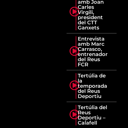
amb Joan
Carles
Virgili,
president
del CTT
Ganxets
Entrevista
amb Marc
Carrasco,
entrenador
del Reus
FCR
Tertúlia de
la
temporada
del Reus
Deportiu
Tertúlia del
Reus
Deportiu –
Calafell