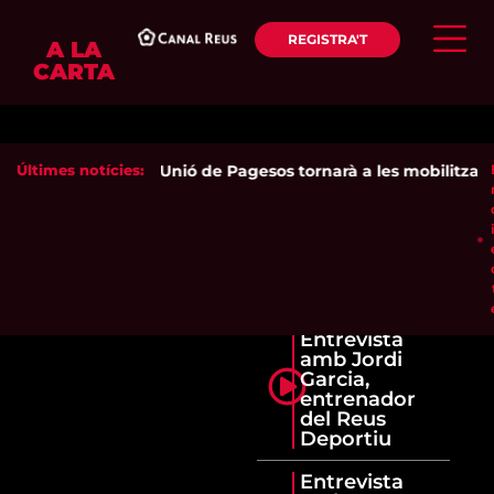
REGISTRA'T
A LA
CARTA
Últimes notícies:
Unió de Pagesos tornarà a les mobilitzacion
Entrevista
amb Jordi
Garcia,
entrenador
del Reus
Deportiu
Entrevista