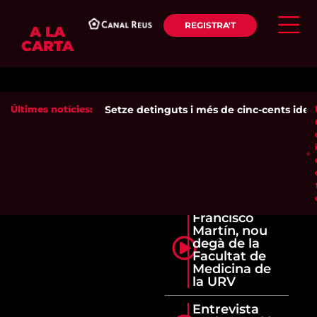
REGISTRA'T
A LA
CARTA
Últimes notícies:
Setze detinguts i més de cinc-cents identif
Francisco
Martín, nou
degà de la
Facultat de
Medicina de
la URV
Entrevista