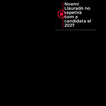
Noemí
Llauradó no
repetirà
com a
candidata el
2027