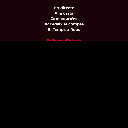
En directe
A la carta
Com veure'ns
Accedeix al compte
El Temps a Reus
Enllaços d’interès
Qui som
Visita'ns
Avís legal i Política de privacitat
Política de galetes
Contacta’ns
informatius@canalreustv.cat
977 300 509
De dilluns a divendres
de 9:00h a 18:00h
Avinguda de Bellissens 42 B
REDESSA Tecno | 43204 Reus