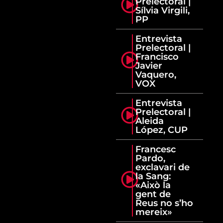
Prelectoral |
Sílvia Virgili,
PP
Entrevista
Prelectoral |
Francisco
Javier
Vaquero,
VOX
Entrevista
Prelectoral |
Aleida
López, CUP
Francesc
Pardo,
exclavari de
la Sang:
«Això la
gent de
Reus no s’ho
mereix»