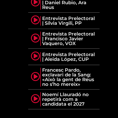
| Daniel Rubio, Ara
Reus
Entrevista Prelectoral
| Sílvia Virgili, PP
Entrevista Prelectoral
| Francisco Javier
Vaquero, VOX
Entrevista Prelectoral
| Aleida López, CUP
Francesc Pardo,
exclavari de la Sang:
«Això la gent de Reus
no s’ho mereix»
Noemí Llauradó no
repetirà com a
candidata el 2027