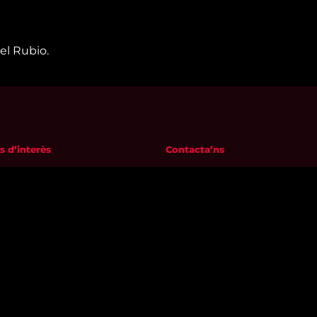
el Rubio.
s d’interès
Contacta’ns
m
informatius@canalreustv.cat
ns
977 300 509
al i Política de privacitat
De dilluns a divendres
a de galetes
de 9:00h a 18:00h
Avinguda de Bellissens 42 B
REDESSA Tecno | 43204 Reus
Segueix-nos