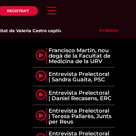
REGISTRA'T
at de Valeria Castro captiva el públic del Parc del Pinaret
En directe
|
La 
Francisco Martín, nou
degà de la Facultat de
Medicina de la URV
Entrevista Prelectoral
| Sandra Guaita, PSC
Entrevista Prelectoral
| Daniel Recasens, ERC
Entrevista Prelectoral
| Teresa Pallarès, Junts
per Reus
Entrevista Prelectoral