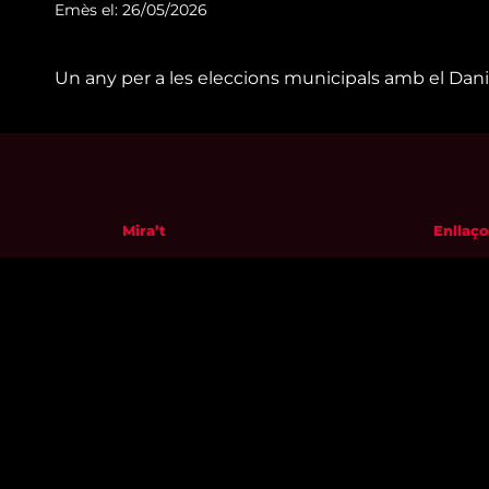
Emès el: 26/05/2026
Un any per a les eleccions municipals amb el Dani
Mira’t
Enllaço
En directe
Qui so
A la carta
Visita'
Com veure'ns
Avís leg
Accedeix al compte
Polític
El Temps a Reus