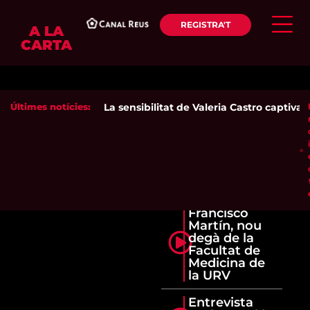
REGISTRA'T
A LA
CARTA
Últimes notícies:
La sensibilitat de Valeria Castro captiva e
Francisco
Martín, nou
degà de la
Facultat de
Medicina de
la URV
Entrevista