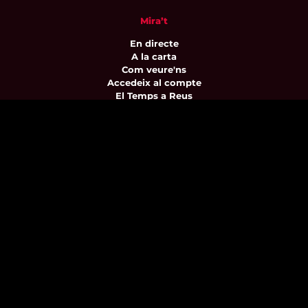
Mira’t
En directe
A la carta
Com veure'ns
Accedeix al compte
El Temps a Reus
Enllaços d’interès
Qui som
Visita'ns
Avís legal i Política de privacitat
Política de galetes
Contacta’ns
informatius@canalreustv.cat
977 300 509
De dilluns a divendres
de 9:00h a 18:00h
Avinguda de Bellissens 42 B
REDESSA Tecno | 43204 Reus