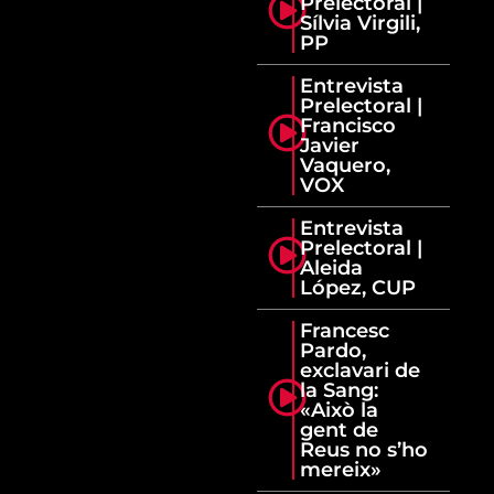
Prelectoral |
Sílvia Virgili,
PP
Entrevista
Prelectoral |
Francisco
Javier
Vaquero,
VOX
Entrevista
Prelectoral |
Aleida
López, CUP
Francesc
Pardo,
exclavari de
la Sang:
«Això la
gent de
Reus no s’ho
mereix»