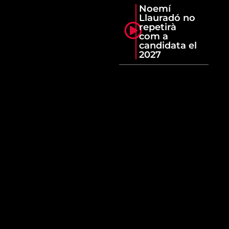
Noemí
Llauradó no
repetirà
com a
candidata el
2027