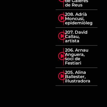
de Galeres
de Reus
208. Adrià
Moncusí,
epidemiòleg
207. David
Callau,
artista
206. Arnau
Anguera,
soci de
Festiari
205. Alina
Ballester,
il·lustradora