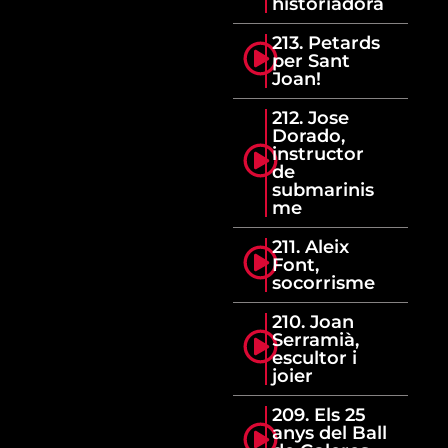
historiadora
213. Petards
per Sant
Joan!
212. Jose
Dorado,
instructor
de
submarinis
me
211. Aleix
Font,
socorrisme
210. Joan
Serramià,
escultor i
joier
209. Els 25
anys del Ball