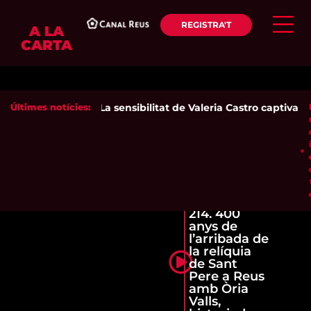
REGISTRA'T
A LA
CARTA
Últimes notícies:
La sensibilitat de Valeria Castro captiva el
214. 400
anys de
l’arribada de
la relíquia
de Sant
Pere a Reus
amb Òria
Valls,