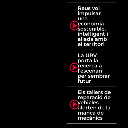
Reus vol
impulsar
una
economia
sostenible,
intel·ligent i
aliada amb
el territori
La URV
porta la
recerca a
l’escenari
per sembrar
futur
Els tallers de
reparació de
vehicles
alerten de la
manca de
mecànics