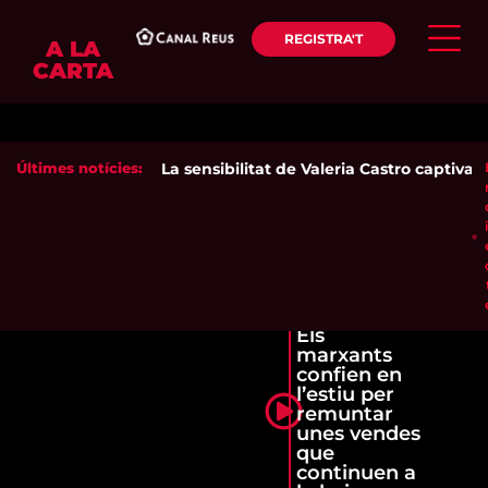
REGISTRA'T
A LA
CARTA
Últimes notícies:
La sensibilitat de Valeria Castro captiva el
Els
marxants
confien en
l’estiu per
remuntar
unes vendes
que
continuen a