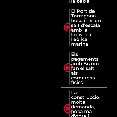
la baixa
El Port de
Tarragona
busca fer un
salt d’escala
amb la
logística i
l’eòlica
marina
Els
pagaments
amb Bizum
fan el salt
als
comerços
físics
La
construcció:
molta
demanda,
poca mà
d’obra i