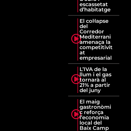
escassetat
d’habitatge
El col·lapse
del
Corredor
Mediterrani
amenaça la
competitivit
at
empresarial
L’IVA de la
llum i el gas
tornarà al
21% a partir
del juny
El maig
gastronòmi
c reforça
l’economia
local del
Baix Camp