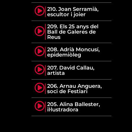
210. Joan Serramià,
escultor i joier
209. Els 25 anys del
Ball de Galeres de
Reus
208. Adrià Moncusí,
epidemiòleg
207. David Callau,
artista
206. Arnau Anguera,
soci de Festiari
205. Alina Ballester,
il·lustradora