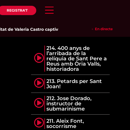
REGISTRA'T
at de Valeria Castro captiva el públic del Parc del Pinaret
En directe
|
La r
214. 400 anys de
l’arribada de la
relíquia de Sant Pere a
Reus amb Òria Valls,
historiadora
213. Petards per Sant
Joan!
212. Jose Dorado,
instructor de
submarinisme
211. Aleix Font,
socorrisme