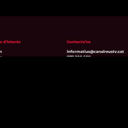
s d’interès
Contacta’ns
m
informatius@canalreustv.cat
ns
977 300 509
al i Política de privacitat
De dilluns a divendres
a de galetes
de 9:00h a 18:00h
Avinguda de Bellissens 42 B
REDESSA Tecno | 43204 Reus
Segueix-nos