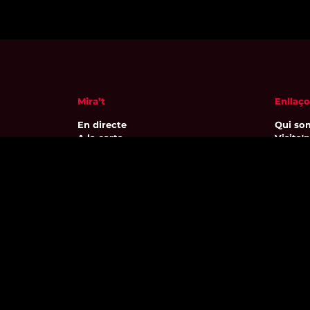
Mira’t
Enllaço
En directe
Qui so
A la carta
Visita'
Com veure'ns
Avís leg
Accedeix al compte
Polític
El Temps a Reus