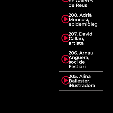
de Galeres
de Reus
208. Adrià
Moncusí,
epidemiòleg
207. David
Callau,
artista
206. Arnau
Anguera,
soci de
Festiari
205. Alina
Ballester,
il·lustradora