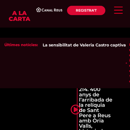
REGISTRA'T
A LA
CARTA
Últimes notícies:
La sensibilitat de Valeria Castro captiva el
214. 400
anys de
l’arribada de
la relíquia
de Sant
Pere a Reus
amb Òria
Valls,