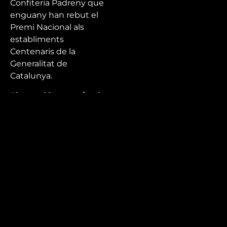
Confiteria Padreny que
enguany han rebut el
Premi Nacional als
establiments
Centenaris de la
Generalitat de
Catalunya.
El guardó reconeix els
208 anys de trajectòria
de l’establiment, el
compromís amb la
qualitat i la proximitat
en l’atenció al client.
Mira’t
En directe