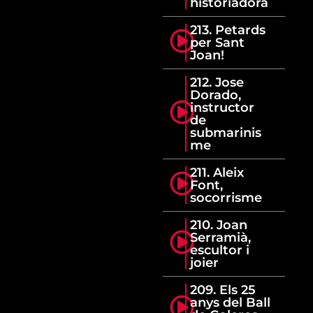
historiadora
213. Petards
per Sant
Joan!
212. Jose
Dorado,
instructor
de
submarinis
me
211. Aleix
Font,
socorrisme
210. Joan
Serramià,
escultor i
joier
209. Els 25
anys del Ball