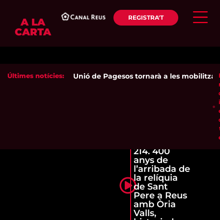
REGISTRA'T
A LA
CARTA
Últimes notícies:
Unió de Pagesos tornarà a les mobilitzacion
214. 400
anys de
l’arribada de
la relíquia
de Sant
Pere a Reus
amb Òria
Valls,