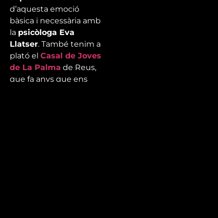
d’aquesta emoció
bàsica i necessària amb
la
psicòloga Eva
Llatser
. També tenim a
plató el
Casal de Joves
de La Palma
de Reus,
que fa anys que ens
espanten amb els seus
respectius
túnels del
terror tematitzats
i
que, cada any, varien
d’escenari.
Mira’t
En directe
A la carta