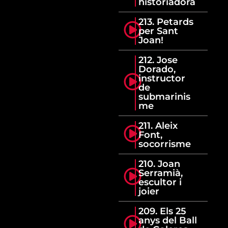
historiadora
213. Petards
per Sant
Joan!
212. Jose
Dorado,
instructor
de
submarinis
me
211. Aleix
Font,
socorrisme
210. Joan
Serramià,
escultor i
joier
209. Els 25
anys del Ball