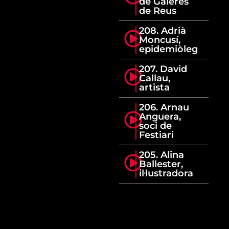
de Galeres
de Reus
208. Adrià
Moncusí,
epidemiòleg
207. David
Callau,
artista
206. Arnau
Anguera,
soci de
Festiari
205. Alina
Ballester,
il·lustradora