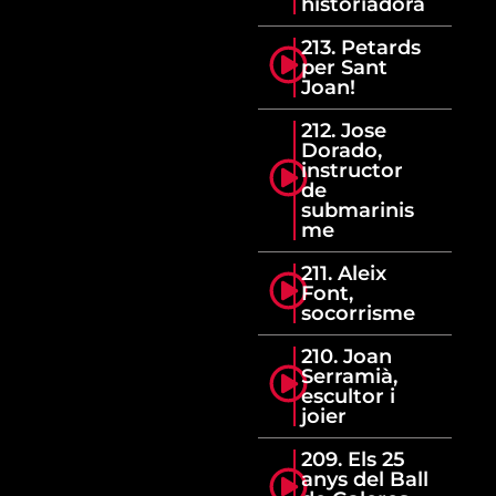
historiadora
213. Petards
per Sant
Joan!
212. Jose
Dorado,
instructor
de
submarinis
me
211. Aleix
Font,
socorrisme
210. Joan
Serramià,
escultor i
joier
209. Els 25
anys del Ball