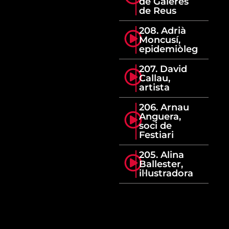
de Galeres
de Reus
208. Adrià
Moncusí,
epidemiòleg
207. David
Callau,
artista
206. Arnau
Anguera,
soci de
Festiari
205. Alina
Ballester,
il·lustradora