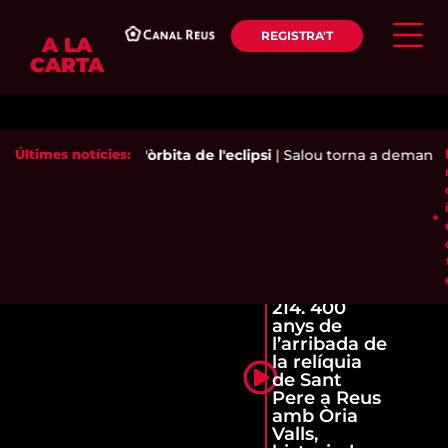
REGISTRA'T
A LA
CARTA
Últimes notícies:
Reus, a l'òrbita de l'eclipsi
|
Salou torna a demanar a
214. 400
anys de
l’arribada de
la relíquia
de Sant
Pere a Reus
amb Òria
Valls,