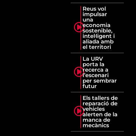
Reus vol
impulsar
una
economia
sostenible,
intel·ligent i
aliada amb
el territori
La URV
porta la
recerca a
l’escenari
per sembrar
futur
Els tallers de
reparació de
vehicles
alerten de la
manca de
mecànics