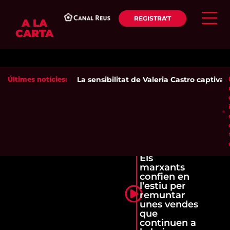
REGISTRA'T
A LA
CARTA
Últimes notícies:
La sensibilitat de Valeria Castro captiva el
Els
marxants
confien en
l’estiu per
remuntar
unes vendes
que
continuen a