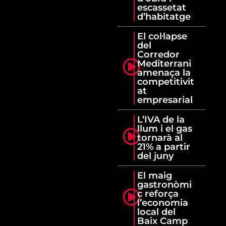
escassetat
d’habitatge
El col·lapse
del
Corredor
Mediterrani
amenaça la
competitivit
at
empresarial
L’IVA de la
llum i el gas
tornarà al
21% a partir
del juny
El maig
gastronòmi
c reforça
l’economia
local del
Baix Camp