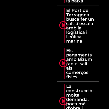
la baixa
El Port de
Tarragona
busca fer un
salt d’escala
amb la
logística i
l’eòlica
marina
Els
pagaments
amb Bizum
fan el salt
als
comerços
físics
La
construcció:
molta
demanda,
poca mà
d’obra i