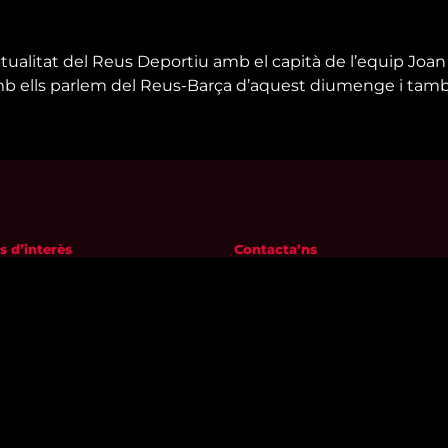
tualitat del Reus Deportiu amb el capità de l’equip Joan S
Amb ells parlem del Reus-Barça d’aquest diumenge i tamb
s d’interès
Contacta’ns
m
informatius@canalreustv.cat
ns
977 300 509
al i Política de privacitat
De dilluns a divendres
a de galetes
de 9:00h a 18:00h
Avinguda de Bellissens 42 B
REDESSA Tecno | 43204 Reus