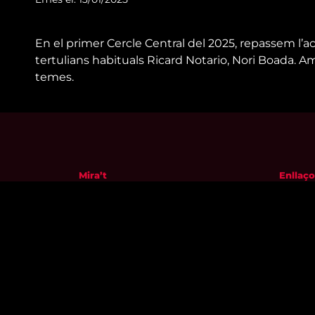
En el primer Cercle Central del 2025, repassem l’ac
tertulians habituals Ricard Notario, Nori Boada. 
temes.
Mira’t
Enllaço
En directe
Qui so
A la carta
Visita'
Com veure'ns
Avís leg
Accedeix al compte
Polític
El Temps a Reus