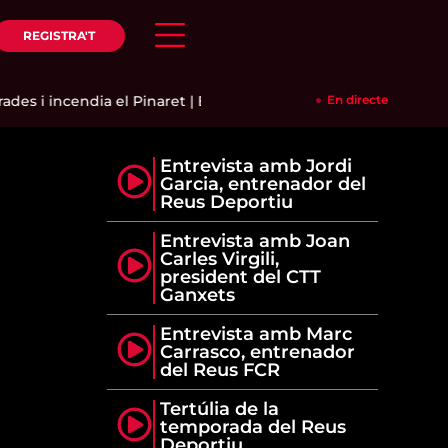
REGISTRA'T
des i incendia el Pinaret
|
El Reus FCR perd amb contundència 
En directe
Entrevista amb Jordi
Garcia, entrenador del
Reus Deportiu
Entrevista amb Joan
Carles Virgili,
president del CTT
Ganxets
Entrevista amb Marc
Carrasco, entrenador
del Reus FCR
Tertúlia de la
temporada del Reus
Deportiu