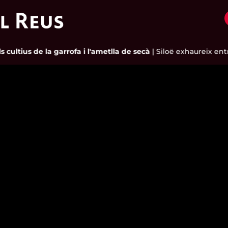
ultius de la garrofa i l'ametlla de secà
|
Siloë exhaureix entra