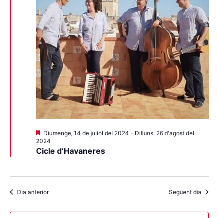
Destacats
Diumenge, 14 de juliol del 2024
-
Dilluns, 26 d'agost del
2024
Cicle d’Havaneres
Dia anterior
Següent dia