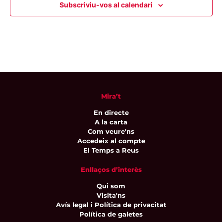
Subscriviu-vos al calendari
Mira’t
En directe
A la carta
Com veure'ns
Accedeix al compte
El Temps a Reus
Enllaços d’interès
Qui som
Visita'ns
Avís legal i Política de privacitat
Política de galetes