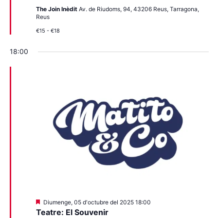
The Join Inèdit
Av. de Riudoms, 94, 43206 Reus, Tarragona,
Reus
€15 - €18
18:00
Destacats
Diumenge, 05 d'octubre del 2025 18:00
Teatre: El Souvenir