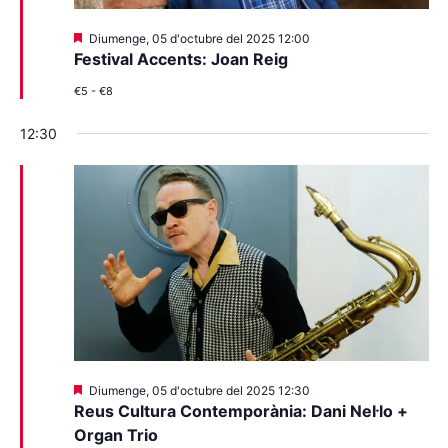
Destacats
Diumenge, 05 d'octubre del 2025 12:00
Festival Accents: Joan Reig
€5 - €8
12:30
Destacats
Diumenge, 05 d'octubre del 2025 12:30
Reus Cultura Contemporània: Dani Nel·lo +
Organ Trio