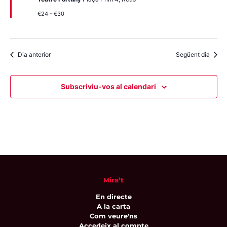
€24 - €30
Dia anterior
Següent dia
Subscriviu-vos al calendari
Mira’t
En directe
A la carta
Com veure'ns
Accedeix al compte