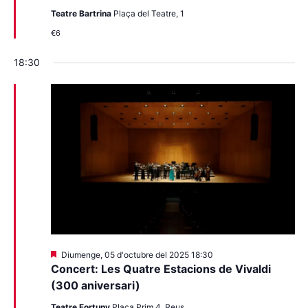
Teatre Bartrina
Plaça del Teatre, 1
€6
18:30
Destacats
Diumenge, 05 d'octubre del 2025 18:30
Concert: Les Quatre Estacions de Vivaldi
(300 aniversari)
Teatre Fortuny
Plaça Prim 4, Reus