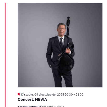
Destacats
Dissabte, 04 d'octubre del 2025 20:30
-
22:00
Concert: HEVIA
Teatre Fortuny
Plaça Prim 4, Reus