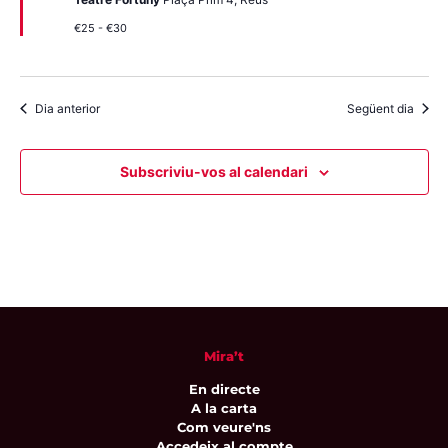
€25 - €30
Dia anterior
Següent dia
Subscriviu-vos al calendari
Mira’t
En directe
A la carta
Com veure'ns
Accedeix al compte