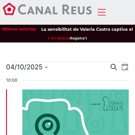
Últimes notícies:
La sensibilitat de Valeria Castro captiva el públ
En directe
Registra't
Nave
Na
04/10/2025
Cerca
Dia
Selecciona
de
visua
una
10:00
data.
vi
i
Es
cerca
d'Esd