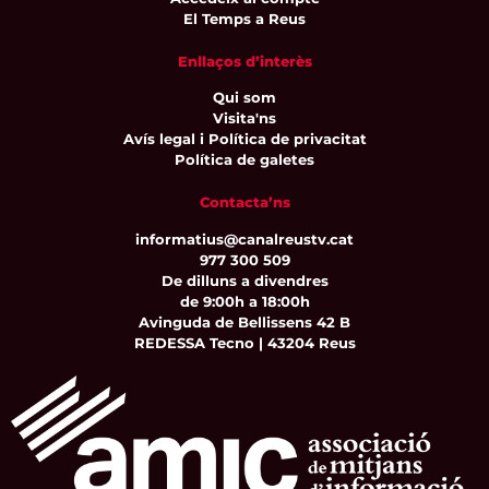
El Temps a Reus
Enllaços d’interès
Qui som
Visita'ns
Avís legal i Política de privacitat
Política de galetes
Contacta’ns
informatius@canalreustv.cat
977 300 509
De dilluns a divendres
de 9:00h a 18:00h
Avinguda de Bellissens 42 B
REDESSA Tecno | 43204 Reus