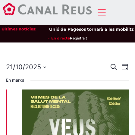
Últimes notícies:
Unió de Pagesos tornarà a les mobilitzacio
En directe
Registra't
Nave
Na
21/10/2025
Cerca
Dia
Selecciona
de
visua
una
En marxa
data.
vi
i
Es
cerca
d'Esd