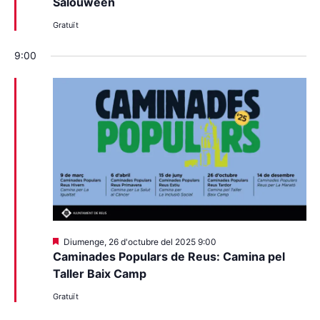
Salouween
Gratuït
9:00
Destacats
Diumenge, 26 d'octubre del 2025 9:00
Caminades Populars de Reus: Camina pel
Taller Baix Camp
Gratuït