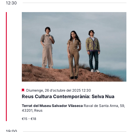
12:30
Destacats
Diumenge, 26 d'octubre del 2025 12:30
Reus Cultura Contemporània: Selva Nua
Terrat del Museu Salvador Vilaseca
Raval de Santa Anna, 59,
43201, Reus
€15 - €18
19:00