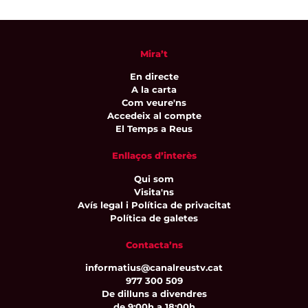
Mira’t
En directe
A la carta
Com veure'ns
Accedeix al compte
El Temps a Reus
Enllaços d’interès
Qui som
Visita'ns
Avís legal i Política de privacitat
Política de galetes
Contacta’ns
informatius@canalreustv.cat
977 300 509
De dilluns a divendres
de 9:00h a 18:00h