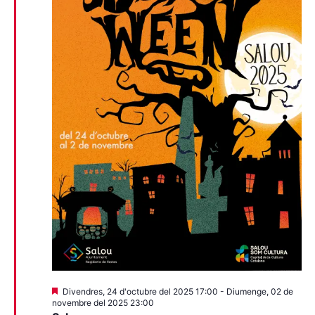
Destacats
Divendres, 24 d'octubre del 2025 17:00
-
Diumenge, 02 de
novembre del 2025 23:00