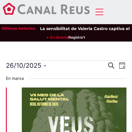
Últimes notícies:
La sensibilitat de Valeria Castro captiva el púb
En directe
Registra't
Nave
Na
26/10/2025
Cerca
Dia
Selecciona
de
visua
una
En marxa
data.
vi
i
Es
cerca
d'Esd