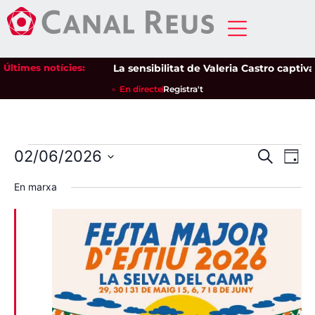
Últimes notícies:
La sensibilitat de Valeria Castro captiva e
En directe
Registra't
Nave
Na
02/06/2026
Cerca
Dia
Selecciona
de
visua
una
En marxa
data.
vi
i
Es
cerca
d'Esd