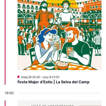
Destacats
maig 29 20:30
-
juny 8 21:00
Festa Major d’Estiu | La Selva del Camp
19:00