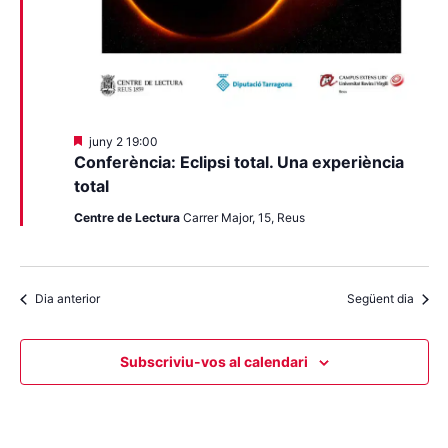
Destacats
juny 2 19:00
Conferència: Eclipsi total. Una experiència
total
Centre de Lectura
Carrer Major, 15, Reus
Dia anterior
Següent dia
Subscriviu-vos al calendari