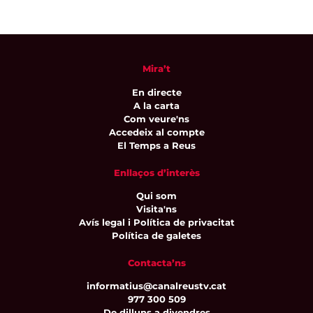
Mira’t
En directe
A la carta
Com veure'ns
Accedeix al compte
El Temps a Reus
Enllaços d’interès
Qui som
Visita'ns
Avís legal i Política de privacitat
Política de galetes
Contacta’ns
informatius@canalreustv.cat
977 300 509
De dilluns a divendres