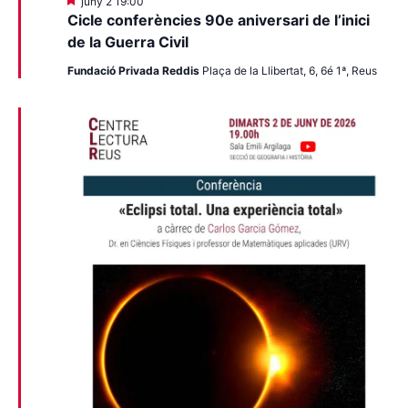
Destacats
juny 2 19:00
Cicle conferències 90e aniversari de l’inici
de la Guerra Civil
Fundació Privada Reddis
Plaça de la Llibertat, 6, 6é 1ª, Reus