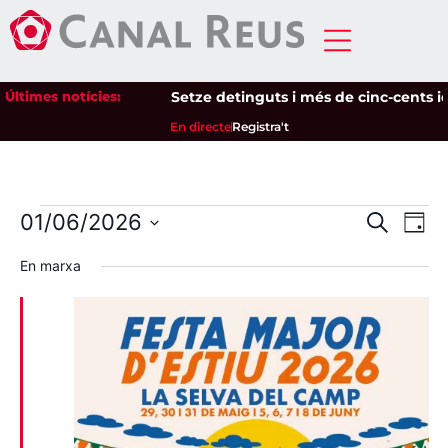
Últimes notícies:
Setze detinguts i més de cinc-cents iden
En directe
Registra't
Nave
Na
01/06/2026
Cerca
Dia
Selecciona
de
visua
una
En marxa
data.
vi
i
Es
cerca
d'Esd