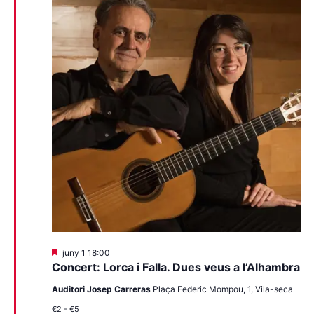
Destacats
juny 1 18:00
Concert: Lorca i Falla. Dues veus a l’Alhambra
Auditori Josep Carreras
Plaça Federic Mompou, 1, Vila-seca
€2 - €5