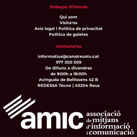
Enllaços d’interès
Qui som
Visita'ns
Avís legal i Política de privacitat
Política de galetes
Contacta’ns
informatius@canalreustv.cat
977 300 509
De dilluns a divendres
de 9:00h a 18:00h
Avinguda de Bellissens 42 B
REDESSA Tecno | 43204 Reus