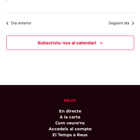
Dia anterior
Següent dia
Subscriviu-vos al calendari
Mira’t
En directe
A la carta
Com veure'ns
Accedeix al compte
El Temps a Reus