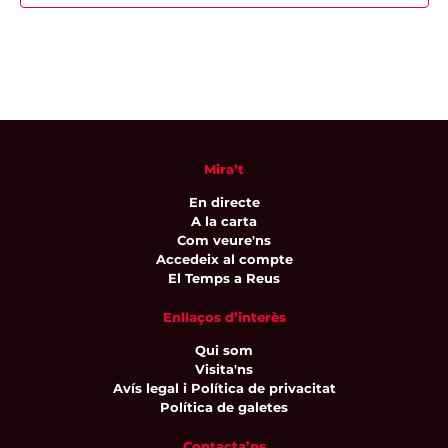
Mira’t
En directe
A la carta
Com veure'ns
Accedeix al compte
El Temps a Reus
Enllaços d’interès
Qui som
Visita'ns
Avís legal i Política de privacitat
Política de galetes
Contacta’ns