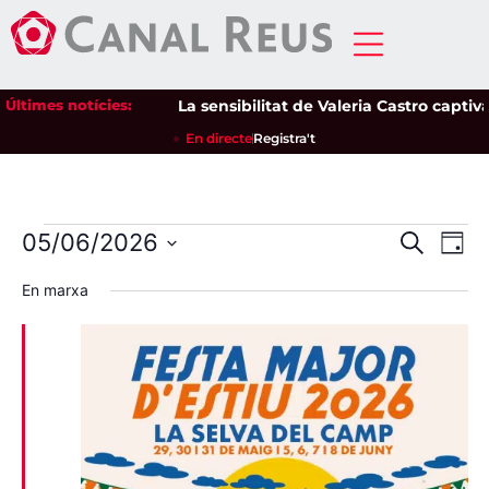
Últimes notícies:
La sensibilitat de Valeria Castro captiva e
En directe
Registra't
Nave
Na
05/06/2026
Cerca
Dia
Selecciona
de
visua
una
En marxa
data.
vi
i
Es
cerca
d'Esd