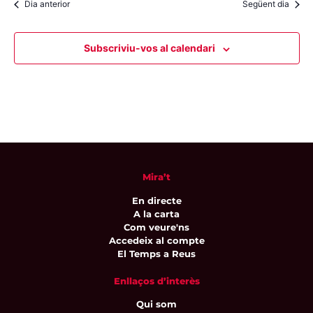
Dia anterior
Següent dia
Subscriviu-vos al calendari
Mira’t
En directe
A la carta
Com veure'ns
Accedeix al compte
El Temps a Reus
Enllaços d’interès
Qui som