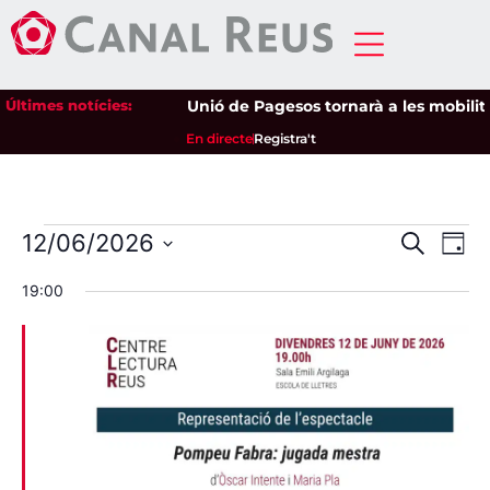
Últimes notícies:
Unió de Pagesos tornarà a les mobilitza
En directe
Registra't
Nave
Na
12/06/2026
Cerca
Dia
Selecciona
de
visua
una
19:00
data.
vi
i
Es
cerca
d'Esd