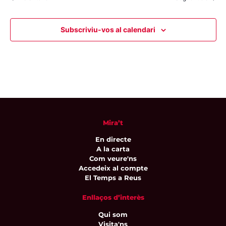
Subscriviu-vos al calendari
Mira’t
En directe
A la carta
Com veure'ns
Accedeix al compte
El Temps a Reus
Enllaços d’interès
Qui som
Visita'ns