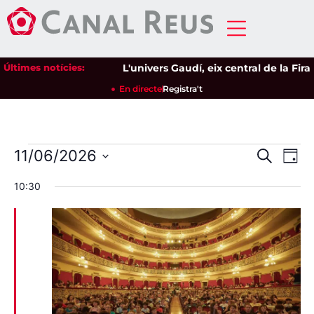
Últimes notícies:
L'univers Gaudí, eix central de la Fira
En directe
Registra't
Nave
Na
11/06/2026
Cerca
Dia
Selecciona
de
visua
una
10:30
data.
vi
i
Es
cerca
d'Esd