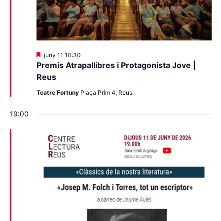
Destacats
juny 11 10:30
Premis Atrapallibres i Protagonista Jove |
Reus
Teatre Fortuny
Plaça Prim 4, Reus
19:00