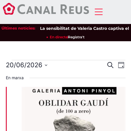
Últimes notícies:
La sensibilitat de Valeria Castro captiva el públi
En directe
Registra't
Nave
Na
20/06/2026
Cerca
Dia
Selecciona
de
visua
una
En marxa
data.
vi
i
Es
cerca
d'Esd