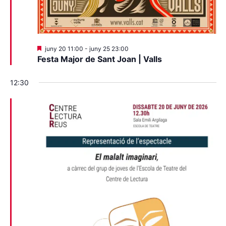
Destacats
juny 20 11:00
-
juny 25 23:00
Festa Major de Sant Joan | Valls
12:30