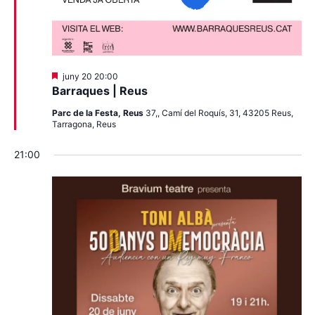
Destacats
juny 20 20:00
Barraques | Reus
Parc de la Festa, Reus
37,, Camí del Roquís, 31, 43205 Reus,
Tarragona, Reus
21:00