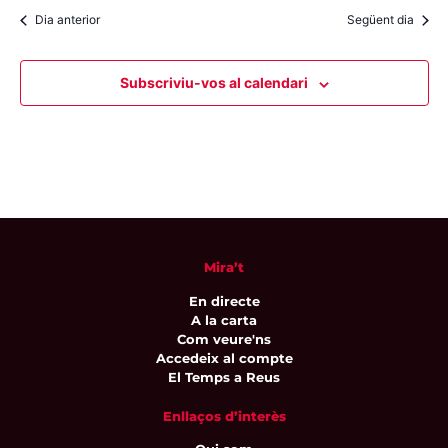
Dia anterior
Següent dia
Subscriviu-vos al calendari
Mira’t
En directe
A la carta
Com veure'ns
Accedeix al compte
El Temps a Reus
Enllaços d’interès