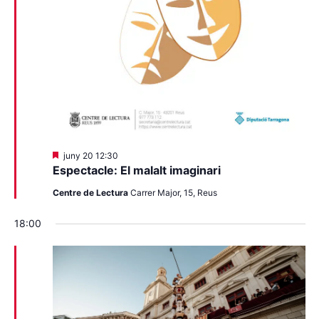
Destacats
juny 20 12:30
Espectacle: El malalt imaginari
Centre de Lectura
Carrer Major, 15, Reus
18:00